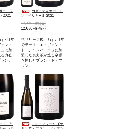
ボー シ
カゼ・ティボー モ
2021
ン・ベルナール 2021
14,740円(税込)
12,650円(税込)
ずか1年
初リリース後、わずか1年
ヴァン・
でテール・エ・ヴァン・
ニュに加
ド・シャンパーニュに加
造る力強
盟した実力派が造る余韻
ブラン。
を愉しむブラン・ド・ブ
ラン。
ール キ
ユレ・フレール イナ
 シャルド
タンデュ ブラン・ド・ブラ