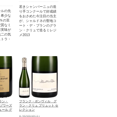
若きシャンパーニュの造
ールの先
り手コンクールで好成績
、希少な
をおさめた今注目の当主
0％の至
が、シャルドネの聖地コ
硬質なミ
ート・デ・ブランのグラ
果実味が
ン・クリュで造るミレジ
無二の気
メ2013
ストラ・
。
ラン・
フランク・ボンヴィル グ
ィゾワーズ
ラン・クリュ ブリュット セ
ュール グ
レクション
8,250円(税込)