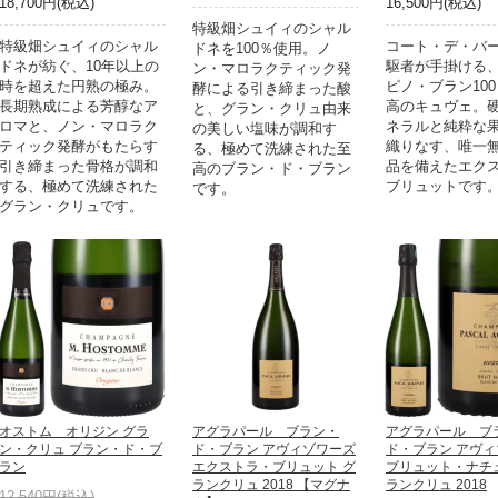
18,700円(税込)
16,500円(税込)
特級畑シュイィのシャル
特級畑シュイィのシャル
コート・デ・バ
ドネを100％使用。ノ
ドネが紡ぐ、10年以上の
駆者が手掛ける
ン・マロラクティック発
時を超えた円熟の極み。
ピノ・ブラン10
酵による引き締まった酸
長期熟成による芳醇なア
高のキュヴェ。
と、グラン・クリュ由来
ロマと、ノン・マロラク
ネラルと純粋な
の美しい塩味が調和す
ティック発酵がもたらす
織りなす、唯一
る、極めて洗練された至
引き締まった骨格が調和
品を備えたエク
高のブラン・ド・ブラン
する、極めて洗練された
ブリュットです
です。
グラン・クリュです。
オストム オリジン グラ
アグラパール ブラン・
アグラパール ブ
ン・クリュ ブラン・ド・ブ
ド・ブラン アヴィゾワーズ
ド・ブラン アヴ
ラン
エクストラ・ブリュット グ
ブリュット・ナチ
ランクリュ 2018 【マグナ
ランクリュ 2018
12,540円(税込)