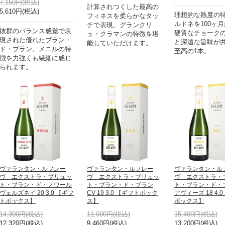
7,150円(税込)
計算されつくした最高の
5,610円(税込)
理想的な熟度の
フィネスを柔らかなタッ
ルドネを100ヶ
チで表現。グランクリ
抜群のバランス感覚で表
硬質なチョーク
ュ・クラマンの特徴を堪
現された優れたブラン・
と深遠な旨味が
能していただけます。
ド・ブラン。メニルの特
至高の1本。
徴を力強くも繊細に感じ
られます。
ヴァランタン・ルフレー
ヴァランタン・ルフレー
ヴァランタン・ル
ヴ エクストラ・ブリュッ
ヴ エクストラ・ブリュッ
ヴ エクストラ・
ト・ブラン・ド・ノワール
ト・ブラン・ド・ブラン
ト・ブラン・ド・
ヴェルズネイ 20 3.0 【ギフ
CV 19 3.0 【ギフトボック
アヴィーズ 18 4.
トボックス】
ス】
ボックス】
14,300円(税込)
11,000円(税込)
15,400円(税込)
12,320円(税込)
9,460円(税込)
13,200円(税込)