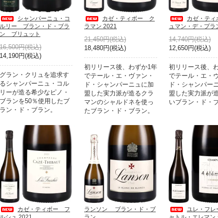
シャンパーニュ・コ
カゼ・ティボー ク
カゼ・ティ
ルリー ブラン・ド・ブラ
ラマン 2021
ュマン・デ・プラン 
ン ブリュット
21,450円(税込)
14,740円(税込)
16,500円(税込)
18,480円(税込)
12,650円(税込)
14,190円(税込)
初リリース後、わずか1年
初リリース後、わ
グラン・クリュを追求す
でテール・エ・ヴァン・
でテール・エ・
るシャンパーニュ・コル
ド・シャンパーニュに加
ド・シャンパー
リーが造る希少なピノ・
盟した実力派が造るクラ
盟した実力派が
ブランを50％使用したブ
マンのシャルドネを使っ
いブラン・ド・
ラン・ド・ブラン。
たブラン・ド・ブラン。
カゼ・ティボー フ
ランソン ブラン・ド・ブ
ユレ・フレ
ルシュ 2021
ラン
ャトル・エレマン