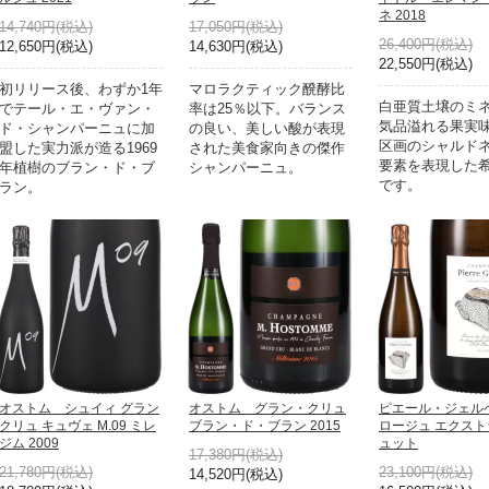
ネ 2018
14,740円(税込)
17,050円(税込)
26,400円(税込)
12,650円(税込)
14,630円(税込)
22,550円(税込)
初リリース後、わずか1年
マロラクティック醗酵比
白亜質土壌のミ
でテール・エ・ヴァン・
率は25％以下。バランス
気品溢れる果実
ド・シャンパーニュに加
の良い、美しい酸が表現
区画のシャルドネ
盟した実力派が造る1969
された美食家向きの傑作
要素を表現した希
年植樹のブラン・ド・ブ
シャンパーニュ。
です。
ラン。
オストム シュイィ グラン
オストム グラン・クリュ
ピエール・ジェル
クリュ キュヴェ M.09 ミレ
ブラン・ド・ブラン 2015
ロージュ エクス
ジム 2009
ュット
17,380円(税込)
21,780円(税込)
23,100円(税込)
14,520円(税込)