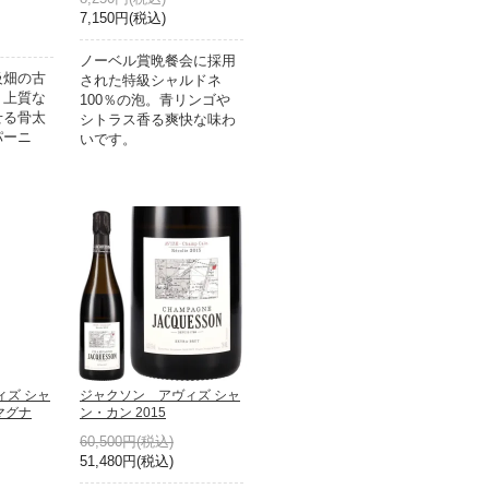
7,150円(税込)
ノーベル賞晩餐会に採用
級畑の古
された特級シャルドネ
、上質な
100％の泡。青リンゴや
せる骨太
シトラス香る爽快な味わ
パーニ
いです。
ィズ シャ
ジャクソン アヴィズ シャ
【マグナ
ン・カン 2015
60,500円(税込)
51,480円(税込)