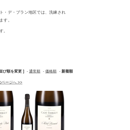
ト・デ・ブラン地区では、洗練され
ます。
す。
 並び順を変更 ]
-
通常順
-
価格順
-
新着順
のページへ >>