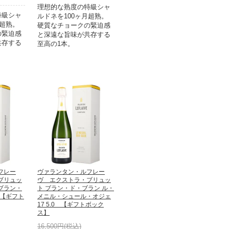
理想的な熟度の特級シャ
特級シャ
ルドネを100ヶ月超熟。
月超熟。
硬質なチョークの緊迫感
の緊迫感
と深遠な旨味が共存する
共存する
至高の1本。
フレー
ヴァランタン・ルフレー
ブリュッ
ヴ エクストラ・ブリュッ
ブラン・
ト ブラン・ド・ブラン ル・
0 【ギフト
メニル・シュール・オジェ
17 5.0 【ギフトボック
ス】
16,500円(税込)