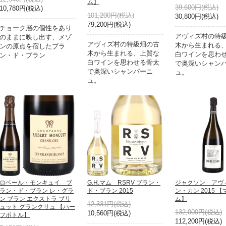
ム】
39,600円(税込)
10,780円(税込)
101,200円(税込)
30,800円(税込)
79,200円(税込)
チョーク層の個性をあり
アヴィズ村の特
のままに映し出す、メゾ
アヴィズ村の特級畑の古
木から生まれる
ンの原点を宿したブラ
木から生まれる、上質な
白ワインを思わ
ン・ド・ブラン
白ワインを思わせる骨太
で奥深いシャン
で奥深いシャンパーニ
ュ。
ュ。
ロベール・モンキュイ ブ
G.H.マム RSRV ブラン・
ジャクソン アヴ
ラン・ド・ブラン レ・グラ
ド・ブラン 2015
ン・カン 2015 
ン ブラン エクストラ ブリ
ム】
12,331円(税込)
ュット グランクリュ 【ハー
132,000円(税込)
10,560円(税込)
フボトル】
112,200円(税込)