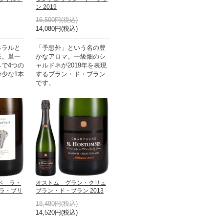
ン 2019
16,500円(税込)
14,080円(税込)
ネラルと
「予想外」という名の豊
味。単一
かなアロマ。一級畑のシ
で4つの
ャルドネが2019年を表現
少な1本
するブラン・ド・ブラン
です。
ベ ラ・
オストム グラン・クリュ
トラ・ブリ
ブラン・ド・ブラン 2013
18,480円(税込)
14,520円(税込)