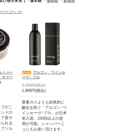
 並び順を変更 ]
-
通常順
-
価格順
-
新着順
ページへ >>
ルトゥー
アルゴン ワインセ
 サマー
ーヴ・プロ
g
2,160円(税込)
1,900円(税込)
窒素ガスよりも効果的に
ェフがこ
酸化を防ぐ「アルゴン･ワ
ランドの
インセーヴ･プロ」が日本
リア産サ
初入港。150回以上の使
作られる
用が可能。シャンパーニ
ュフソル
ュにもお使い頂けます。