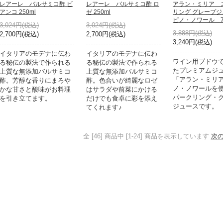
レアーレ バルサミコ酢 ビ
レアーレ バルサミコ酢 ロ
アラン・ミリア 
アンコ 250ml
ゼ 250ml
リング グレープ
ピノ・ノワール 75
3,024円(税込)
3,024円(税込)
3,888円(税込)
2,700円(税込)
2,700円(税込)
3,240円(税込)
イタリアのモデナに伝わ
イタリアのモデナに伝わ
ワイン用ブドウ
る秘伝の製法で作られる
る秘伝の製法で作られる
たプレミアムジ
上質な無添加バルサミコ
上質な無添加バルサミコ
「アラン・ミリ
酢。芳醇な香りにまろや
酢。色合いが綺麗なロゼ
ノ・ノワールを
かな甘さと酸味がお料理
はサラダや前菜にかける
パークリング・
を引き立てます。
だけでも食卓に彩を添え
ジュースです。
てくれます♪
全 [46] 商品中 [1-24] 商品を表示しています
次の