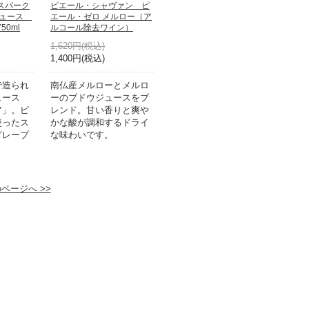
スパーク
ピエール・シャヴァン ピ
ジュース
エール・ゼロ メルロー（ア
0ml
ルコール除去ワイン）
1,620円(税込)
1,400円(税込)
で造られ
南仏産メルローとメルロ
ュース
ーのブドウジュースをブ
ア」。ピ
レンド。甘い香りと爽や
使ったス
かな酸が調和するドライ
グレープ
な味わいです。
ページへ >>