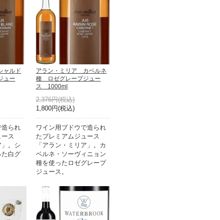
シャルド
アラン・ミリア カベルネ
ジュー
種 ロゼグレープジュー
ス 1000ml
2,376円(税込)
1,800円(税込)
で造られ
ワイン用ブドウで造られ
ュース
たプレミアムジュース
ア」。シ
「アラン・ミリア」。カ
った白グ
ベルネ・ソーヴィニョン
。
種を使ったロゼグレープ
ジュース。