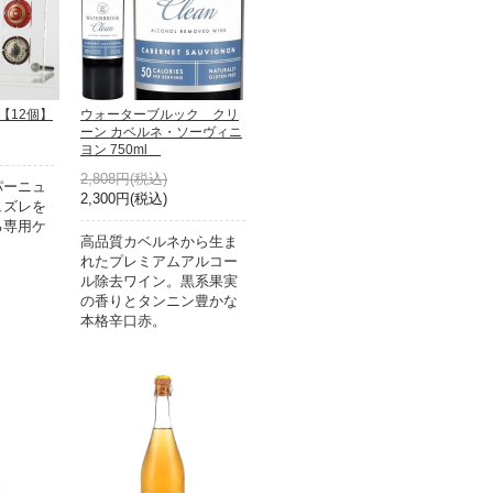
【12個】
ウォーターブルック クリ
ーン カベルネ・ソーヴィニ
ヨン 750ml
2,808円(税込)
パーニュ
2,300円(税込)
ュズレを
る専用ケ
高品質カベルネから生ま
れたプレミアムアルコー
ル除去ワイン。黒系果実
の香りとタンニン豊かな
本格辛口赤。