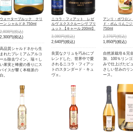
ウォーターブルック クリ
ニコラ・フィアット レゼ
アンリ・ポワロン
ーン シャルドネ 750ml
ルヴ エクスクルーシヴ ブリ
ド・ポム りんご
ュット 【キャール 200ml】
750ml
2,808円(税込)
3,080円(税込)
2,376円(税込)
2,300円(税込)
2,640円(税込)
1,850円(税込)
高品質シャルドネから生
良質なクリュを巧みにブ
自然派栽培＆完
まれたプレミアムアルコ
レンドした、世界中で愛
加、100％リン
ール除去ワイン。瑞々し
されるニコラ・フィアッ
みで仕上げたピ
い果実と蜂蜜の香りにス
トのスタンダード・キュ
さしい甘みのリ
パイスが響く本格派の
ヴェ。
ース。
白。