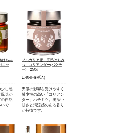
熟はちみ
ブルガリア産 完熟はちみ
ガニッ
つ コリアンダー(パクチ
ー) 250g
1,404円(税込)
の少し感
天候の影響を受けやすく
な風味が
希少性の高い「コリアン
アの自然
ダー」ハチミツ。奥深い
わいで
甘さと清涼感のある香り
が特徴です。