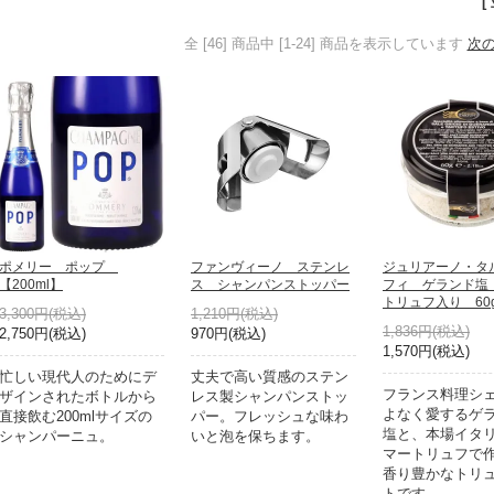
[
全 [46] 商品中 [1-24] 商品を表示しています
次の
ポメリー ポップ
ファンヴィーノ ステンレ
ジュリアーノ・タ
【200ml】
ス シャンパンストッパー
フィ ゲランド塩
トリュフ入り 60
3,300円(税込)
1,210円(税込)
1,836円(税込)
2,750円(税込)
970円(税込)
1,570円(税込)
忙しい現代人のためにデ
丈夫で高い質感のステン
フランス料理シ
ザインされたボトルから
レス製シャンパンストッ
よなく愛するゲ
直接飲む200mlサイズの
パー。フレッシュな味わ
塩と、本場イタ
シャンパーニュ。
いと泡を保ちます。
マートリュフで
香り豊かなトリ
トです。