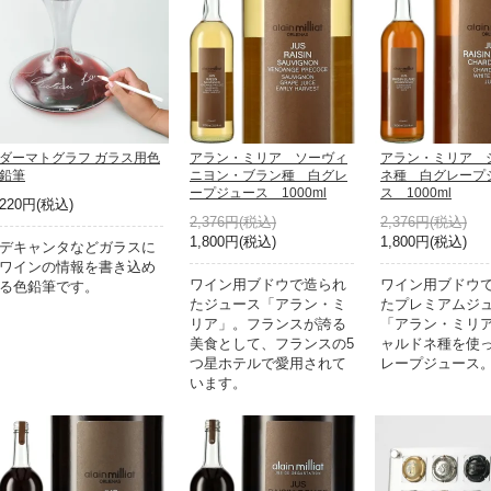
ダーマトグラフ ガラス用色
アラン・ミリア ソーヴィ
アラン・ミリア 
鉛筆
ニヨン・ブラン種 白グレ
ネ種 白グレープ
ープジュース 1000ml
ス 1000ml
220円(税込)
2,376円(税込)
2,376円(税込)
1,800円(税込)
1,800円(税込)
デキャンタなどガラスに
ワインの情報を書き込め
ワイン用ブドウで造られ
ワイン用ブドウ
る色鉛筆です。
たジュース「アラン・ミ
たプレミアムジ
リア」。フランスが誇る
「アラン・ミリ
美食として、フランスの5
ャルドネ種を使
つ星ホテルで愛用されて
レープジュース
います。