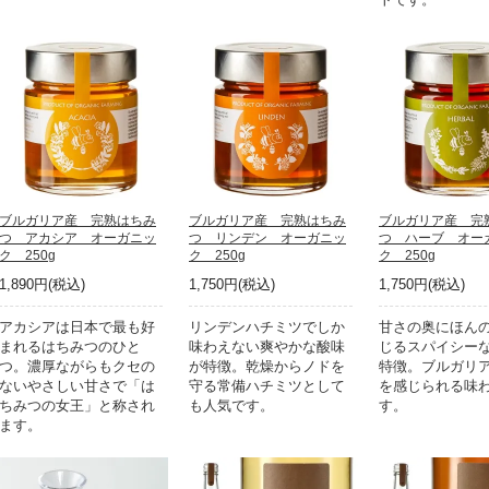
ブルガリア産 完熟はちみ
ブルガリア産 完熟はちみ
ブルガリア産 完
つ アカシア オーガニッ
つ リンデン オーガニッ
つ ハーブ オー
ク 250g
ク 250g
ク 250g
1,890円(税込)
1,750円(税込)
1,750円(税込)
アカシアは日本で最も好
リンデンハチミツでしか
甘さの奥にほん
まれるはちみつのひと
味わえない爽やかな酸味
じるスパイシー
つ。濃厚ながらもクセの
が特徴。乾燥からノドを
特徴。ブルガリ
ないやさしい甘さで「は
守る常備ハチミツとして
を感じられる味
ちみつの女王」と称され
も人気です。
す。
ます。