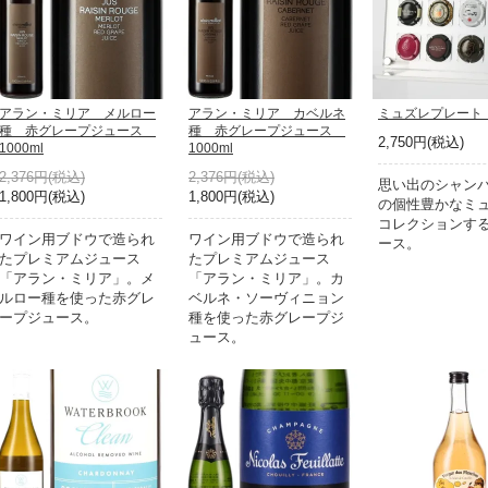
アラン・ミリア メルロー
アラン・ミリア カベルネ
ミュズレプレート 
種 赤グレープジュース
種 赤グレープジュース
2,750円(税込)
1000ml
1000ml
2,376円(税込)
2,376円(税込)
思い出のシャン
1,800円(税込)
1,800円(税込)
の個性豊かなミ
コレクションす
ワイン用ブドウで造られ
ワイン用ブドウで造られ
ース。
たプレミアムジュース
たプレミアムジュース
「アラン・ミリア」。メ
「アラン・ミリア」。カ
ルロー種を使った赤グレ
ベルネ・ソーヴィニョン
ープジュース。
種を使った赤グレープジ
ュース。