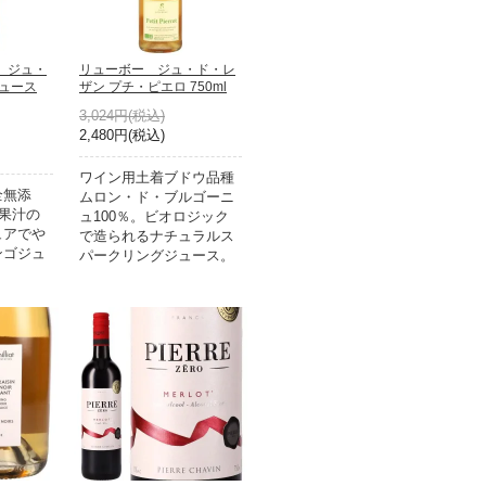
 ジュ・
リューボー ジュ・ド・レ
ジュース
ザン プチ・ピエロ 750ml
3,024円(税込)
2,480円(税込)
ワイン用土着ブドウ品種
全無添
ムロン・ド・ブルゴーニ
ゴ果汁の
ュ100％。ビオロジック
ュアでや
で造られるナチュラルス
ンゴジュ
パークリングジュース。