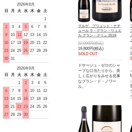
2026年8月
日
月
火
水
木
金
土
1
マルゲ ブリュット・ナチ
2
3
4
5
6
7
8
ュール ラ・グラン・リュエ
9
10
11
12
13
14
15
ル グラン・クリュ 2019
16
17
18
19
20
21
22
22,000円(税込)
19,800円(税込)
23
24
25
26
27
28
29
SOLD OUT
30
31
ドサージュ・ゼロのシャ
2026年9月
ープな口当たりから、美
日
月
火
水
木
金
土
しく広がりをみせる見事
なブラン・ド・ノワー
1
2
3
4
5
ル。
6
7
8
9
10
11
12
13
14
15
16
17
18
19
20
21
22
23
24
25
26
27
28
29
30