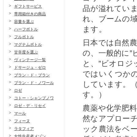
品が溢れていま
ギフトサービス
専用箱付きの商品
れ、ブームの
容量を選ぶ
ます。
ハーフボトル
フルボトル
日本では自然
マグナムボトル
の、一般的に”
甘辛度を選ぶ
ヴィンテージ一覧
と、”ビオロジ
ドサージュ・ゼロ
ではいくつか
ブラン・ド・ブラン
しています。
ブラン・ド・ノワール
ロゼ
す。）
コトー・シャンプノワ
ロゼ・デ・リセイ
農薬や化学肥
マール
然なアプローチ
フィーヌ
ック農法をベ
ラタフィア
女性生産者メゾン