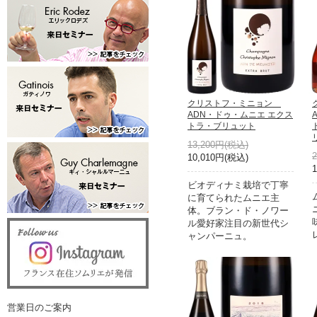
クリストフ・ミニョン
ADN・ドゥ・ムニエ エクス
トラ・ブリュット
13,200円(税込)
10,010円(税込)
ビオディナミ栽培で丁寧
に育てられたムニエ主
体。ブラン・ド・ノワー
ル愛好家注目の新世代シ
ャンパーニュ。
営業日のご案内