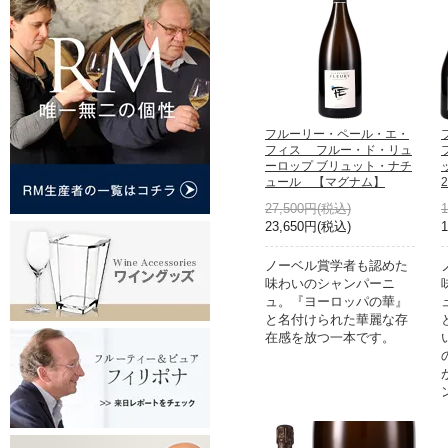
フルーリー・ペール・エ・
フィス フルー・ド・リュ
ーロップ ブリュット・ナチ
ュール 【マグナム】
2
27,500円(税込)
23,650円(税込)
ノーベル賞学者も認めた
味わいのシャンパーニ
ュ。『ヨーロッパの華』
と名付けられた華麗な存
在感を放つ一本です。