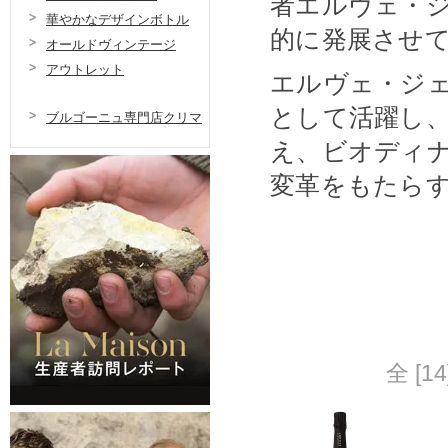
者エルヴェ・
華やかなデザインボトル
的に発展させ
オールドヴィンテージ
アウトレット
エルヴェ・ジ
として活躍し
ブルゴーニュ専門店クリマ
え、ビオディ
変革をもたら
全 [