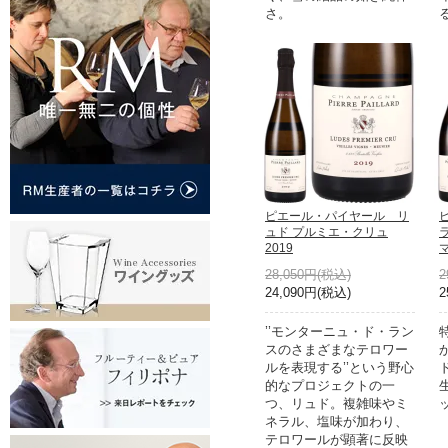
さ。
ピエール・パイヤール リ
ュド プルミエ・クリュ
2019
28,050円(税込)
2
24,090円(税込)
2
’’モンターニュ・ド・ラン
スのさまざまなテロワー
ルを表現する’’という野心
的なプロジェクトの一
つ、リュド。複雑味やミ
ネラル、塩味が加わり、
テロワールが顕著に反映