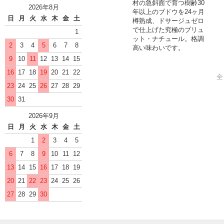
村の急斜面で育つ樹齢30
2026年8月
年以上のブドウを24ヶ月
日
月
火
水
木
金
土
樽熟成、ドサージュゼロ
で仕上げた究極のブリュ
1
ット・ナチュール。格調
2
3
4
5
6
7
8
高い味わいです。
9
10
11
12
13
14
15
16
17
18
19
20
21
22
全
23
24
25
26
27
28
29
30
31
2026年9月
日
月
火
水
木
金
土
1
2
3
4
5
6
7
8
9
10
11
12
13
14
15
16
17
18
19
20
21
22
23
24
25
26
27
28
29
30