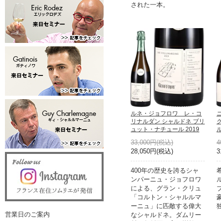
された一本。
ルネ・ジョフロワ レ・コ
リナルダン シャルドネ ブリ
ュット・ナチュール 2019
33,000円(税込)
4
28,050円(税込)
3
400年の歴史を誇るシャ
ンパーニュ・ジョフロワ
による、グラン・クリュ
「コルトン・シャルルマ
ーニュ」に匹敵する偉大
営業日のご案内
なシャルドネ。ダムリー