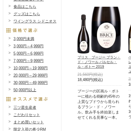
食品はこちら
グッズはこちら
ワイングラス シドニオス
3,000円未満
3,000円～4,999円
5,000円～6,999円
ブリス ブージー ブラン・
7,000円～9,999円
ド・ノワール パルセル・
ル・ポトー 2019
10,000円～19,999円
ュ
21,560円(税込)
20,000円～29,999円
2
18,480円(税込)
30,000円～49,999円
1
50,000円以上
ブージーの区画ル・ポト
ーに植わる樹齢約45年の
上質なブドウから造られ
るブラン・ド・ノワー
三ツ星生産者
ル。飲み手を終始楽しま
こだわりセット
せてくれる見事な一本。
まとめ買いセット
限定入荷の希少RM