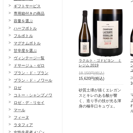
ギフトサービス
専用箱付きの商品
容量を選ぶ
ハーフボトル
フルボトル
マグナムボトル
甘辛度を選ぶ
ヴィンテージ一覧
ラクルト・ゴドビヨン ミ
レジム 2019
ドサージュ・ゼロ
ュ
ブラン・ド・ブラン
18,150円(税込)
2
15,620円(税込)
ブラン・ド・ノワール
1
ロゼ
砂質土壌が描くエレガン
コトー・シャンプノワ
スとキレのある酸が響
く、造り手の技が光る渾
ロゼ・デ・リセイ
身の極辛口キュヴェ。
マール
フィーヌ
ラタフィア
女性生産者メゾン