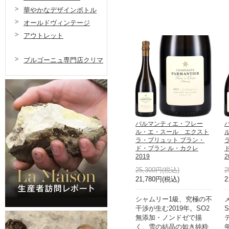
華やかなデザインボトル
オールドヴィンテージ
アウトレット
ブルゴーニュ専門店クリマ
パルマンティエ・フレー
ル・エ・スール エクスト
ラ・ブリュット ブラン・
ド・ブラン ル・カクレ
2019
2
25,300円(税込)
2
21,780円(税込)
2
シャムリー1級、究極の不
干渉が生む2019年。SO2
無添加・ノンドゼで描
く、雪の結晶の如き純粋