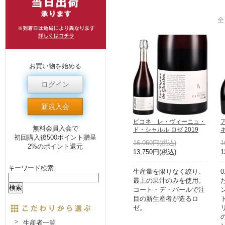
全
お買い物を始める
ログイン
新規入会
ピコネ レ・ヴィーニュ・
無料会員入会で
ド・シャルル ロゼ 2019
初回購入後500ポイント贈呈
16,060円(税込)
1
2%のポイント還元
13,750円(税込)
1
キーワード検索
生産量を限りなく絞り、
最上の果汁のみを使用。
コート・デ・バールで注
目の新生産者が造るロ
ゼ。
生産者一覧