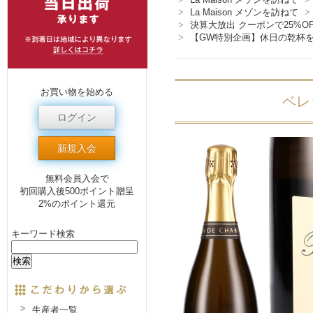
>
La Maison メゾンを訪ねて
>
>
決算大放出 クーポンで25%O
>
【GW特別企画】休日の乾杯を
お買い物を始める
ベレ
ログイン
新規入会
無料会員入会で
初回購入後500ポイント贈呈
2%のポイント還元
キーワード検索
生産者一覧