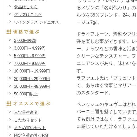
"ブリュット・レゼルヴ"は
食品はこちら
るメゾンの「名刺代わり」の
グッズはこちら
ルヴを35％ブレンド、24ヶ
ワイングラス シドニオス
ージュ7g/l。
ドライフルーツ、蜂蜜やブリ
3,000円未満
香を楽しむ事ができます。レ
3,000円～4,999円
ー、ナッツなどの香味と活き
5,000円～6,999円
クリーンなテクスチャー。フ
ニュアンスがあり、味わいを
7,000円～9,999円
す。
10,000円～19,999円
ラファエル氏は「ブリュット
20,000円～29,999円
く、あらゆる食事とマリアー
30,000円～49,999円
のスタンダード。
50,000円以上
ベレッシュのキュヴェはどれ
パーニュ通を魅了しています
三ツ星生産者
ても例外ではなく、ラファエ
こだわりセット
に感じていただけるでしょう
まとめ買いセット
限定入荷の希少RM