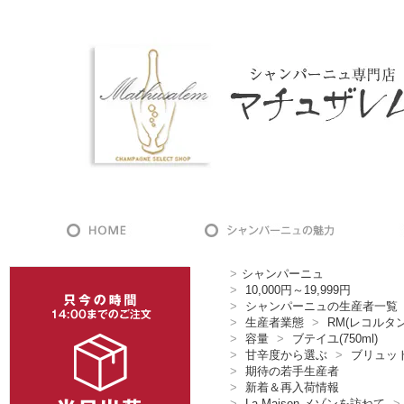
>
シャンパーニュ
>
10,000円～19,999円
>
シャンパーニュの生産者一覧
>
生産者業態
>
RM(レコルタ
>
容量
>
ブテイユ(750ml)
>
甘辛度から選ぶ
>
ブリュッ
>
期待の若手生産者
>
新着＆再入荷情報
>
La Maison メゾンを訪ねて
>