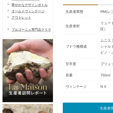
華やかなデザインボトル
オールドヴィンテージ
生産者業態
RM(レ
アウトレット
リュー
生産者村
区）
ブルゴーニュ専門店クリマ
ムニエ 
ブドウ種構成
シャルド
ピノ・ノ
甘辛度
ブリュ
容量
750ml
ヴィンテージ
N.V.
生産者