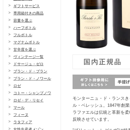
ギフトサービス
専用箱付きの商品
容量を選ぶ
ハーフボトル
フルボトル
マグナムボトル
甘辛度を選ぶ
ヴィンテージ一覧
ドサージュ・ゼロ
ブラン・ド・ブラン
ブラン・ド・ノワール
ロゼ
コトー・シャンプノワ
モンターニュ・ド・ランスき
ロゼ・デ・リセイ
ル・ベレッシュ。1847年創
マール
ラファエルは伝統と革新を柔
フィーヌ
反映させています。
ラタフィア
女性生産者メゾン