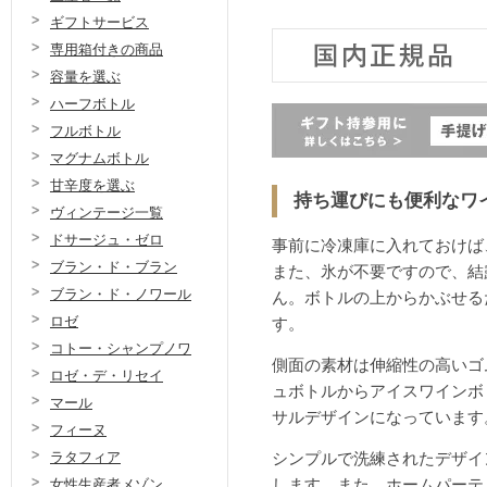
ギフトサービス
専用箱付きの商品
容量を選ぶ
ハーフボトル
フルボトル
マグナムボトル
甘辛度を選ぶ
持ち運びにも便利なワ
ヴィンテージ一覧
ドサージュ・ゼロ
事前に冷凍庫に入れておけば
ブラン・ド・ブラン
また、氷が不要ですので、結
ブラン・ド・ノワール
ん。ボトルの上からかぶせる
ロゼ
す。
コトー・シャンプノワ
側面の素材は伸縮性の高いゴ
ロゼ・デ・リセイ
ュボトルからアイスワインボ
マール
サルデザインになっています
フィーヌ
ラタフィア
シンプルで洗練されたデザイ
女性生産者メゾン
します。また、ホームパーテ