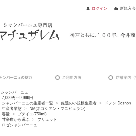
ログイン
新規入会
シャンパーニュ
7,000円～9,999円
シャンパーニュの生産者一覧
>
厳選の小規模生産者
>
ドノン Dosnon
生産者業態
>
NM(ネゴシアン・マニピュラン)
容量
>
ブテイユ(750ml)
甘辛度から選ぶ
>
ブリュット
ロゼシャンパーニュ