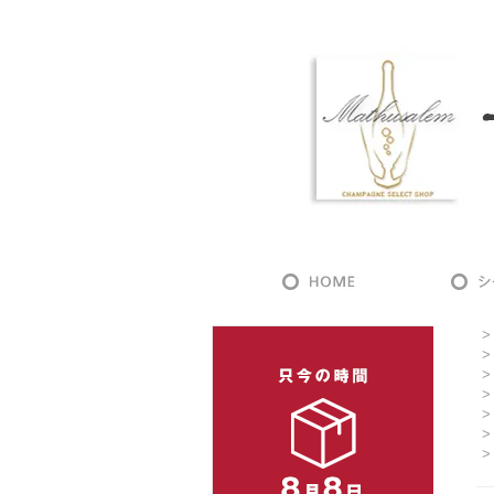
>
>
>
>
>
>
>