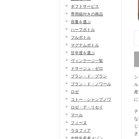
ギフトサービス
専用箱付きの商品
容量を選ぶ
ハーフボトル
フルボトル
マグナムボトル
甘辛度を選ぶ
ヴィンテージ一覧
ドサージュ・ゼロ
ブラン・ド・ブラン
シ
ブラン・ド・ノワール
ル
ロゼ
産
に
コトー・シャンプノワ
ロゼ・デ・リセイ
チ
マール
な
フィーヌ
じ
ラタフィア
さ
女性生産者メゾン