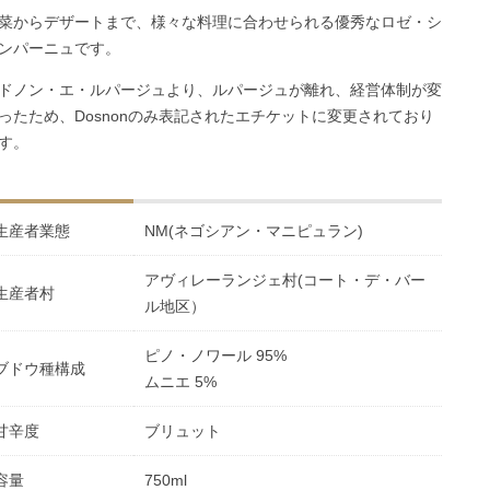
菜からデザートまで、様々な料理に合わせられる優秀なロゼ・シ
ンパーニュです。
ドノン・エ・ルパージュより、ルパージュが離れ、経営体制が変
ったため、Dosnonのみ表記されたエチケットに変更されており
す。
生産者業態
NM(ネゴシアン・マニピュラン)
アヴィレーランジェ村(コート・デ・バー
生産者村
ル地区）
ピノ・ノワール 95%
ブドウ種構成
ムニエ 5%
甘辛度
ブリュット
容量
750ml