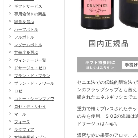
ギフトサービス
専用箱付きの商品
容量を選ぶ
ハーフボトル
フルボトル
マグナムボトル
甘辛度を選ぶ
ヴィンテージ一覧
ドサージュ・ゼロ
ブラン・ド・ブラン
セニエ法での伝統的醸造法で
ブラン・ド・ノワール
ンのフラッグシップとも言え
ロゼ
醸されたエネルギッシュでエ
コトー・シャンプノワ
ロゼ・デ・リセイ
重力で軽くプレスされたテッ
マール
のみを使用、ＳＯ2の添加は
フィーヌ
ドサージュは7.5g/l。
ラタフィア
濃密な赤い果実のアロマ、ス
女性生産者メゾン