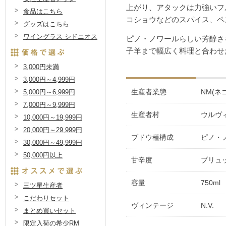
上がり、アタックは力強いフ
食品はこちら
コショウなどのスパイス、ペ
グッズはこちら
ワイングラス シドニオス
ピノ・ノワールらしい芳醇さ
子羊まで幅広く料理と合わせ
3,000円未満
3,000円～4,999円
生産者業態
NM(ネ
5,000円～6,999円
7,000円～9,999円
生産者村
ウルヴ
10,000円～19,999円
20,000円～29,999円
ブドウ種構成
ピノ・ノ
30,000円～49,999円
50,000円以上
甘辛度
ブリュ
容量
750ml
三ツ星生産者
こだわりセット
ヴィンテージ
N.V.
まとめ買いセット
限定入荷の希少RM