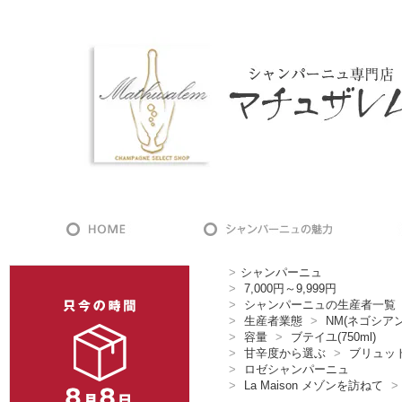
>
シャンパーニュ
>
7,000円～9,999円
>
シャンパーニュの生産者一覧
>
生産者業態
>
NM(ネゴシア
>
容量
>
ブテイユ(750ml)
>
甘辛度から選ぶ
>
ブリュッ
>
ロゼシャンパーニュ
>
La Maison メゾンを訪ねて
>