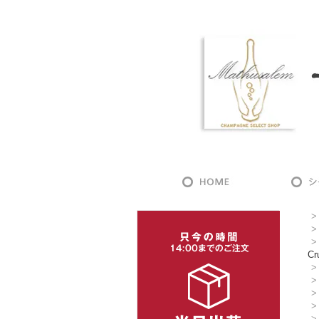
>
>
>
Cr
>
>
>
>
>