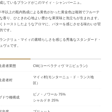
成しているブランドがこのマイィ・シャンパーニュ。
年半以上の瓶内熟成による黄色がかった黄金色は複雑でフルーテ
な香り、ひときわ心地よい豊かな果実味と泡立ちが生まれます。
くトーストしたようなアロマに、バターを感じさせる味わいが官
的です。
ランクリュ・マイィの素晴らしさを感じる秀逸なスタンダード・
ュヴェです。
生産者業態
CM(コーペラティヴ マニピュラン)
マイィ村(モンターニュ・ド・ランス地
生産者村
区）
ピノ・ノワール 75%
ブドウ種構成
シャルドネ 25%
甘辛度
ブリュット