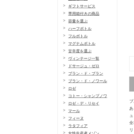
ギフトサービス
専用箱付きの商品
容量を選ぶ
ハーフボトル
フルボトル
マグナムボトル
甘辛度を選ぶ
ヴィンテージ一覧
ドサージュ・ゼロ
ブラン・ド・ブラン
ブラン・ド・ノワール
ロゼ
コトー・シャンプノワ
ブ
ロゼ・デ・リセイ
あ
マール
ュ
フィーヌ
全
ラタフィア
リ
女性生産者メゾン