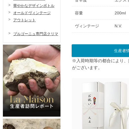
甘辛度
エクス
華やかなデザインボトル
オールドヴィンテージ
容量
200ml
アウトレット
ヴィンテージ
N.V.
ブルゴーニュ専門店クリマ
生産者
※入荷時期等の都合により、
がございます。