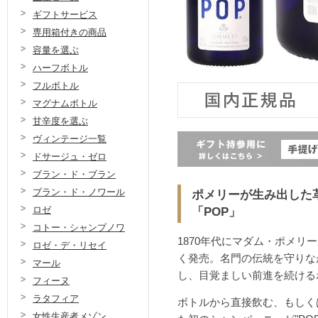
ギフトサービス
専用箱付きの商品
容量を選ぶ
ハーフボトル
フルボトル
マグナムボトル
甘辛度を選ぶ
ヴィンテージ一覧
ドサージュ・ゼロ
ブラン・ド・ブラン
ブラン・ド・ノワール
ポメリーが生み出した
ロゼ
「POP」
コトー・シャンプノワ
1870年代にマダム・ポメリ
ロゼ・デ・リセイ
く発売。名門の伝統を守りな
マール
し、目覚ましい前進を続ける
フィーヌ
ラタフィア
ボトルから直接飲む、もしく
女性生産者メゾン