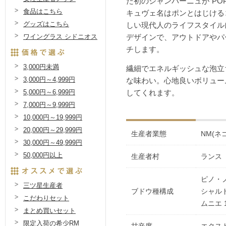
た初のシャンパーニュが"PO
食品はこちら
キュヴェ名はポンとはじける
グッズはこちら
しい現代人のライフスタイル
ワイングラス シドニオス
デザインで、アウトドアやパ
チします。
3,000円未満
繊細でエネルギッシュな泡立
3,000円～4,999円
な味わい。心地良いボリュー
5,000円～6,999円
してくれます。
7,000円～9,999円
10,000円～19,999円
20,000円～29,999円
生産者業態
NM(ネ
30,000円～49,999円
50,000円以上
生産者村
ランス
ピノ・ノ
三ツ星生産者
ブドウ種構成
シャルド
こだわりセット
ムニエ 
まとめ買いセット
限定入荷の希少RM