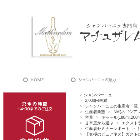
>
シャンパーニュ
>
3,000円未満
>
シャンパーニュの生産者一覧
>
生産者業態
>
NM(ネゴシア
>
容量
>
キャール(188ml,200m
>
甘辛度から選ぶ
>
エクスト
>
生産者セミナーレポート
>
>
【究極のピュアネス】ガスト