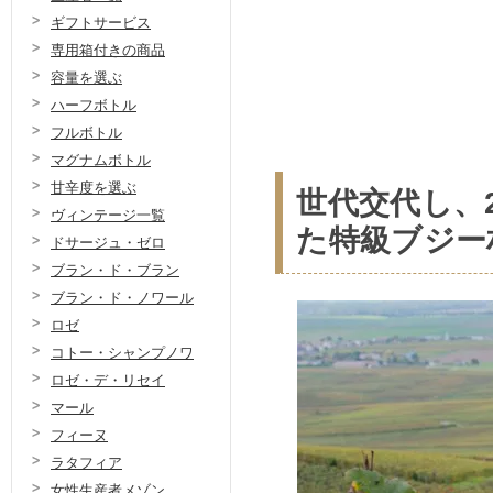
ギフトサービス
専用箱付きの商品
容量を選ぶ
ハーフボトル
フルボトル
マグナムボトル
甘辛度を選ぶ
世代交代し、
ヴィンテージ一覧
た特級ブジー
ドサージュ・ゼロ
ブラン・ド・ブラン
ブラン・ド・ノワール
ロゼ
コトー・シャンプノワ
ロゼ・デ・リセイ
マール
フィーヌ
ラタフィア
女性生産者メゾン