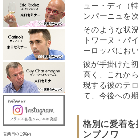
ュー・ディ（
ンパーニュを
そのような状
トワーヌ・パ
ーロッパにお
彼が手掛けた
高く、これか
現する彼のテ
て、今後への
格別に愛着を
ンプノワ
営業日のご案内