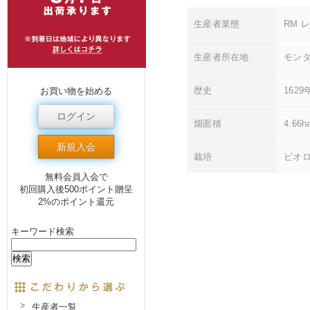
生産者業態
RM 
生産者所在地
モンタ
歴史
162
お買い物を始める
ログイン
畑面積
4.66h
新規入会
栽培
ビオ
無料会員入会で
初回購入後500ポイント贈呈
2%のポイント還元
キーワード検索
生産者一覧