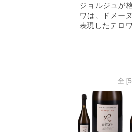
ジョルジュが
ワは、ドメー
表現したテロ
全 [