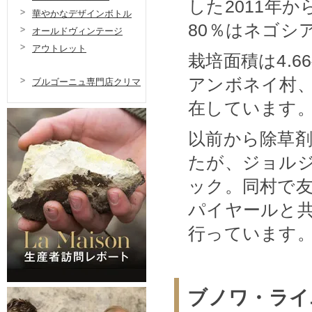
した2011年
華やかなデザインボトル
80％はネゴシ
オールドヴィンテージ
アウトレット
栽培面積は4.
アンボネイ村
ブルゴーニュ専門店クリマ
在しています
以前から除草
たが、ジョル
ック。同村で
パイヤールと
行っています
ブノワ・ライ