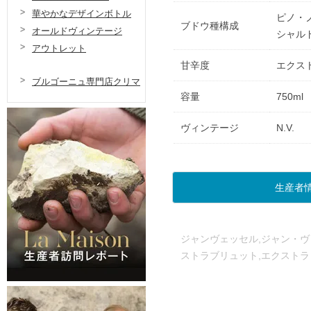
華やかなデザインボトル
ピノ・ノ
ブドウ種構成
オールドヴィンテージ
シャルド
アウトレット
甘辛度
エクス
ブルゴーニュ専門店クリマ
容量
750ml
ヴィンテージ
N.V.
生産者
ジャンヴェッセル,ジャン・ヴ
ストラブリュット,エクスト