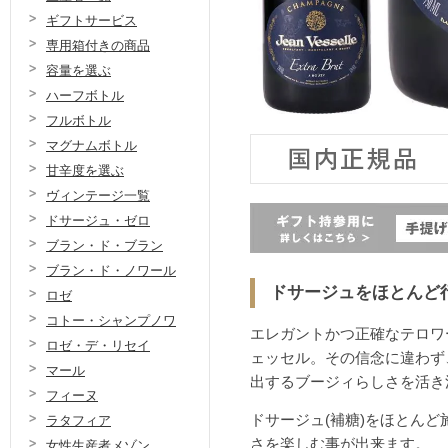
ギフトサービス
専用箱付きの商品
容量を選ぶ
ハーフボトル
フルボトル
マグナムボトル
甘辛度を選ぶ
ヴィンテージ一覧
ドサージュ・ゼロ
ブラン・ド・ブラン
ブラン・ド・ノワール
ドサージュをほとんど
ロゼ
コトー・シャンプノワ
エレガントかつ正確なテロワ
ロゼ・デ・リセイ
ェッセル。その信念に違わず
マール
出するブージィらしさを活き
フィーヌ
ドサージュ(補糖)をほとん
ラタフィア
さを楽しむ事が出来ます。
女性生産者メゾン