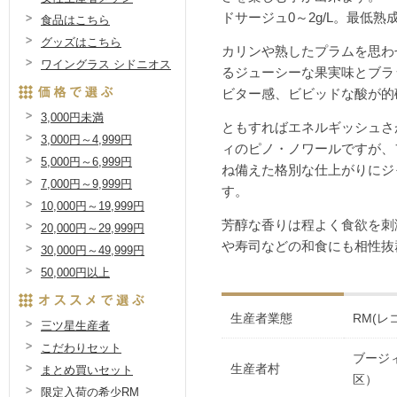
ドサージュ0～2g/L。最低熟
食品はこちら
グッズはこちら
カリンや熟したプラムを思わ
ワイングラス シドニオス
るジューシーな果実味とブラ
ビター感、ビビッドな酸が的
3,000円未満
ともすればエネルギッシュさ
3,000円～4,999円
ィのピノ・ノワールですが、
5,000円～6,999円
ね備えた格別な仕上がりにジ
7,000円～9,999円
す。
10,000円～19,999円
芳醇な香りは程よく食欲を刺
20,000円～29,999円
や寿司などの和食にも相性抜
30,000円～49,999円
50,000円以上
生産者業態
RM(レ
三ツ星生産者
こだわりセット
ブージ
生産者村
まとめ買いセット
区）
限定入荷の希少RM