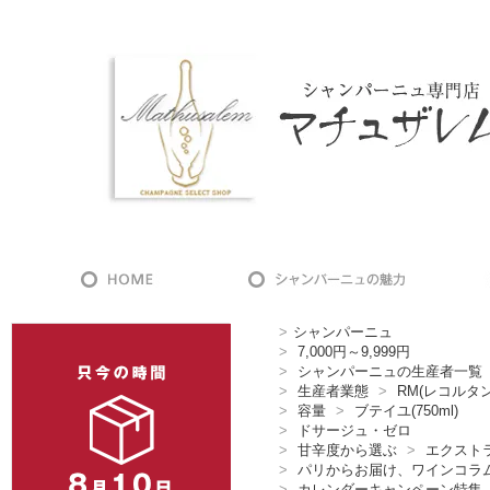
>
シャンパーニュ
>
7,000円～9,999円
>
シャンパーニュの生産者一覧
>
生産者業態
>
RM(レコルタ
>
容量
>
ブテイユ(750ml)
>
ドサージュ・ゼロ
>
甘辛度から選ぶ
>
エクスト
>
パリからお届け、ワインコラ
>
カレンダーキャンペーン特集