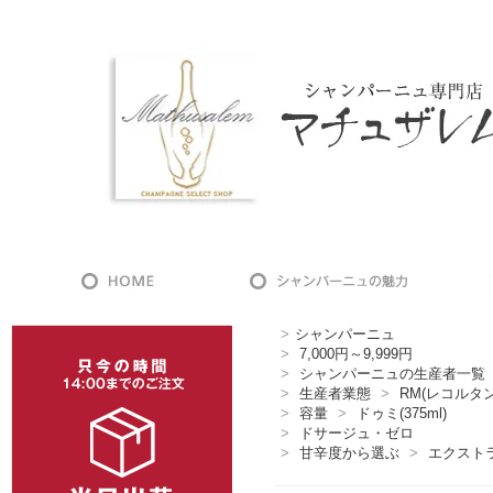
>
シャンパーニュ
>
7,000円～9,999円
>
シャンパーニュの生産者一覧
>
生産者業態
>
RM(レコルタ
>
容量
>
ドゥミ(375ml)
>
ドサージュ・ゼロ
>
甘辛度から選ぶ
>
エクスト