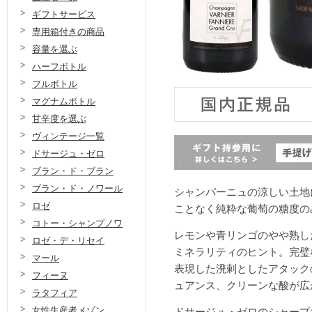
ギフトサービス
専用箱付きの商品
容量を選ぶ
ハーフボトル
フルボトル
マグナムボトル
甘辛度を選ぶ
ヴィンテージ一覧
ドサージュ・ゼロ
ブラン・ド・ブラン
ブラン・ド・ノワール
シャンパーニュの涼しい土地
ロゼ
ことなく純粋な葡萄の糖度の
コトー・シャンプノワ
レモンや青リンゴのやや熟し
ロゼ・デ・リセイ
ミネラリティのヒント。完璧
マール
表現した溌剌としたアタック
フィーヌ
ュアンス、クリーンな酸が広
ラタフィア
女性生産者メゾン