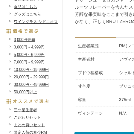
ドサージュ・ゼロのシャープ
食品はこちら
ルーツフレーバーを含んだス
グッズはこちら
芳醇な果実味をここまで引き
がなく、正しくBRUT ZER
ワイングラス シドニオス
3,000円未満
生産者業態
RM(レ
3,000円～4,999円
5,000円～6,999円
生産者村
アヴィ
7,000円～9,999円
10,000円～19,999円
ブドウ種構成
シャルド
20,000円～29,999円
30,000円～49,999円
甘辛度
ブリュ
50,000円以上
容量
375ml
三ツ星生産者
ヴィンテージ
N.V.
こだわりセット
まとめ買いセット
限定入荷の希少RM