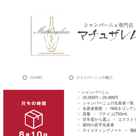
>
シャンパーニュ
>
20,000円～29,999円
>
シャンパーニュの生産者一覧
>
生産者業態
>
NM(ネゴシア
>
容量
>
ブテイユ(750ml)
>
甘辛度から選ぶ
>
エクスト
>
期待の若手生産者
>
テイスティングノート
>
飛