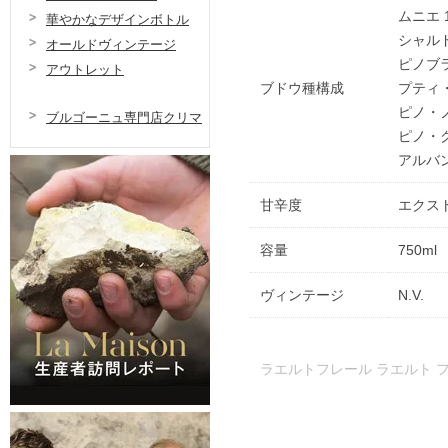
ムニエ 
華やかなデザインボトル
シャルド
オールドヴィンテージ
ピノブラ
アウトレット
ブドウ種構成
プティ・
ピノ・ノ
ブルゴーニュ専門店クリマ
ピノ・グ
アルバン
甘辛度
エクス
容量
750ml
ヴィンテージ
N.V.
ラエルトフレール ラエルト 