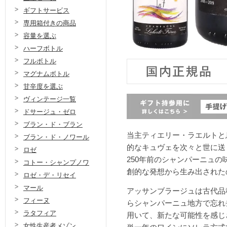
ギフトサービス
専用箱付きの商品
容量を選ぶ
ハーフボトル
フルボトル
マグナムボトル
甘辛度を選ぶ
ヴィンテージ一覧
ドサージュ・ゼロ
ブラン・ド・ブラン
当主ティエリー・ラエルトと
ブラン・ド・ノワール
的なキュヴェを次々と世に送
ロゼ
250年前のシャンパーニュ
コトー・シャンプノワ
創的な発想から生み出された
ロゼ・デ・リセイ
マール
アッサンブラージュは古代品
フィーヌ
らシャンパーニュ地方で忘れ
ラタフィア
用いて、新たな可能性を感じ
女性生産者メゾン