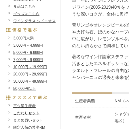
単一年のワインにソレラ方式
食品はこちら
ジワイン(2005-2019)4
グッズはこちら
うな深いコクが、全体に奥行
ワイングラス シドニオス
青リンゴやオレンジピールの
や火打ち石、ほのかなハーブ
3,000円未満
中に広がり、レモンソルベを
3,000円～4,999円
のない滑らかさで調和してい
5,000円～6,999円
著名なワイン評論家ステファ
7,000円～9,999円
活きとしたエネルギッシュな
10,000円～19,999円
ラエルト・フレールの自由な
20,000円～29,999円
ャンパーニュの過去と未来を
30,000円～49,999円
50,000円以上
生産者業態
NM（
三ツ星生産者
こだわりセット
シャヴ
生産者村
まとめ買いセット
地区）
限定入荷の希少RM