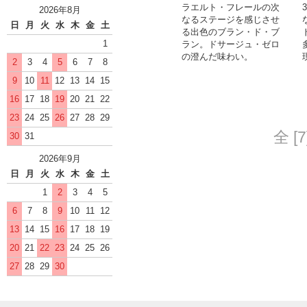
ラエルト・フレールの次
2026年8月
なるステージを感じさせ
日
月
火
水
木
金
土
る出色のブラン・ド・ブ
1
ラン。ドサージュ・ゼロ
の澄んだ味わい。
2
3
4
5
6
7
8
9
10
11
12
13
14
15
16
17
18
19
20
21
22
23
24
25
26
27
28
29
全 [
30
31
2026年9月
日
月
火
水
木
金
土
1
2
3
4
5
6
7
8
9
10
11
12
13
14
15
16
17
18
19
20
21
22
23
24
25
26
27
28
29
30