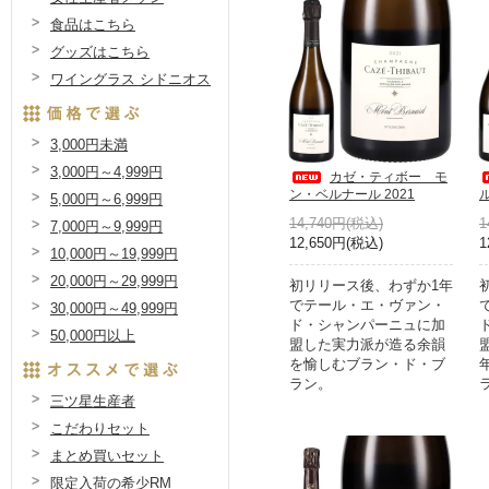
食品はこちら
グッズはこちら
ワイングラス シドニオス
3,000円未満
3,000円～4,999円
カゼ・ティボー モ
ン・ベルナール 2021
ル
5,000円～6,999円
14,740円(税込)
1
7,000円～9,999円
12,650円(税込)
1
10,000円～19,999円
20,000円～29,999円
初リリース後、わずか1年
でテール・エ・ヴァン・
30,000円～49,999円
ド・シャンパーニュに加
50,000円以上
盟した実力派が造る余韻
を愉しむブラン・ド・ブ
ラン。
三ツ星生産者
こだわりセット
まとめ買いセット
限定入荷の希少RM