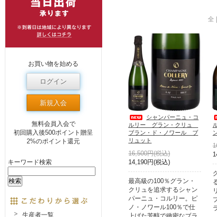
全 
お買い物を始める
ログイン
新規入会
シャンパーニュ・コ
無料会員入会で
ルリー グラン・クリュ
初回購入後500ポイント贈呈
ブラン・ド・ノワール ブ
リュット
2%のポイント還元
1
16,500円(税込)
1
14,190円(税込)
キーワード検索
最高級の100％グラン・
クリュを追求するシャン
パーニュ・コルリー。ピ
ノ・ノワール100％で仕
生産者一覧
上げた芳醇で緻密なブラ