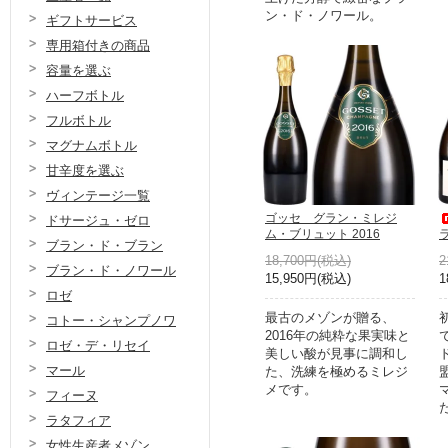
ン・ド・ノワール。
ギフトサービス
専用箱付きの商品
容量を選ぶ
ハーフボトル
フルボトル
マグナムボトル
甘辛度を選ぶ
ヴィンテージ一覧
ゴッセ グラン・ミレジ
ドサージュ・ゼロ
ム・ブリュット 2016
ラ
ブラン・ド・ブラン
18,700円(税込)
2
ブラン・ド・ノワール
15,950円(税込)
1
ロゼ
最古のメゾンが贈る、
コトー・シャンプノワ
2016年の純粋な果実味と
ロゼ・デ・リセイ
美しい酸が見事に調和し
マール
た、洗練を極めるミレジ
メです。
フィーヌ
ラタフィア
女性生産者メゾン