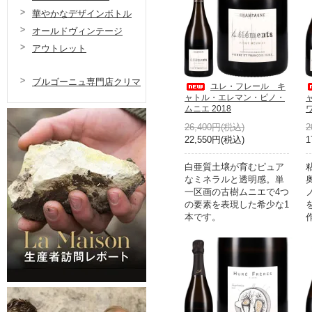
華やかなデザインボトル
オールドヴィンテージ
アウトレット
ブルゴーニュ専門店クリマ
ユレ・フレール キ
ャトル・エレマン・ピノ・
ムニエ 2018
ワ
26,400円(税込)
2
22,550円(税込)
1
白亜質土壌が育むピュア
なミネラルと透明感。単
一区画の古樹ムニエで4つ
の要素を表現した希少な1
本です。