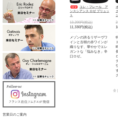
ユレ・フレール ア
ンスシアンス ロゼ ブリュッ
ク
ト
ジ
13,200円(税込)
2
11,330円(税込)
1
メゾンの誇るリザーヴワ
インと古樹の赤ワインが
織りなす、華やかでエレ
ガントな「悩みなき」辛
口ロゼ。
全 
営業日のご案内