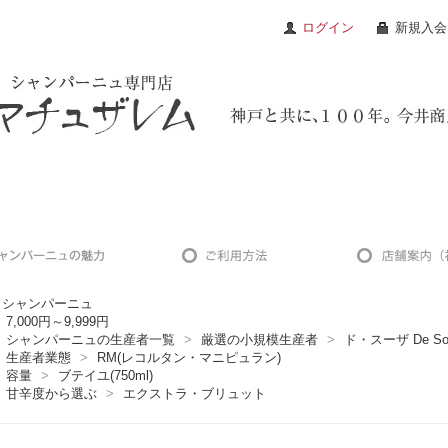
ログイン
新規入会
シャンパーニュ
7,000円～9,999円
シャンパーニュの生産者一覧
>
厳選の小規模生産者
>
ド・スーザ De So
生産者業態
>
RM(レコルタン・マニピュラン)
容量
>
ブテイユ(750ml)
甘辛度から選ぶ
>
エクストラ・ブリュット