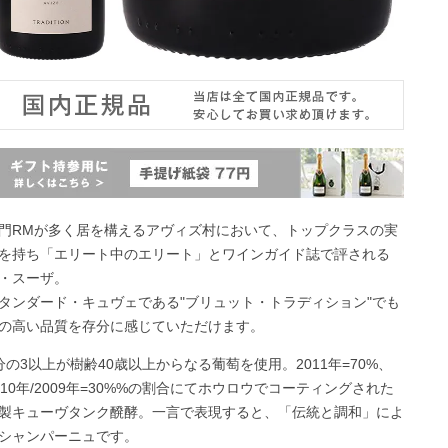
門RMが多く居を構えるアヴィズ村において、トップクラスの実
を持ち「エリート中のエリート」とワインガイド誌で評される
・スーザ。
タンダード・キュヴェである"ブリュット・トラディション"でも
の高い品質を存分に感じていただけます。
分の3以上が樹齢40歳以上からなる葡萄を使用。2011年=70%、
010年/2009年=30%%の割合にてホウロウでコーティングされた
製キューヴタンク醗酵。一言で表現すると、「伝統と調和」によ
シャンパーニュです。