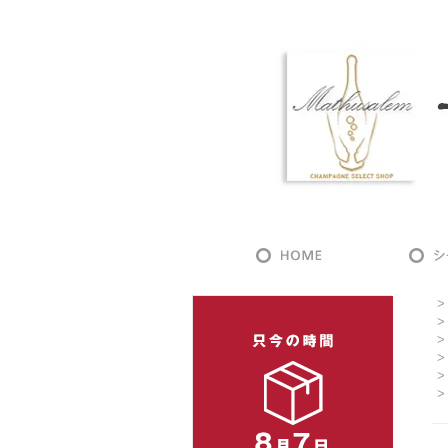
>
>
>
>
>
>