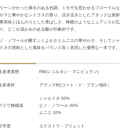
リーンがかった輝きのある色調、ミモザを思わせるフローラルな
ロマと爽やかなシトラスの香り。活き活きとしたアタックは新鮮
果実味とほんのりとした香ばしさ、蜂蜜のようなニュアンスが広
り、どこか温かみのある酸が印象的です。
ノ・ノワールが醸すふくよかさとムニエの華やかさ、そしてシャ
ドネの溌剌とした風味をバランス良く表現した優秀な一本です。
生産者業態
RM(レコルタン・マニピュラン)
生産者村
アヴィズ村(コート・ド・ブラン地区）
シャルドネ 50%
ブドウ種構成
ピノ・ノワール 40%
ムニエ 10%
甘辛度
エクストラ・ブリュット