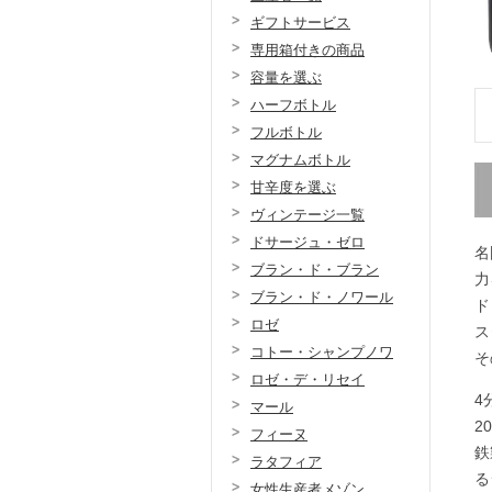
ギフトサービス
専用箱付きの商品
容量を選ぶ
ハーフボトル
フルボトル
マグナムボトル
甘辛度を選ぶ
ヴィンテージ一覧
ドサージュ・ゼロ
名
ブラン・ド・ブラン
力
ブラン・ド・ノワール
ド
ロゼ
ス
コトー・シャンプノワ
そ
ロゼ・デ・リセイ
4
マール
2
フィーヌ
鉄
ラタフィア
る
女性生産者メゾン