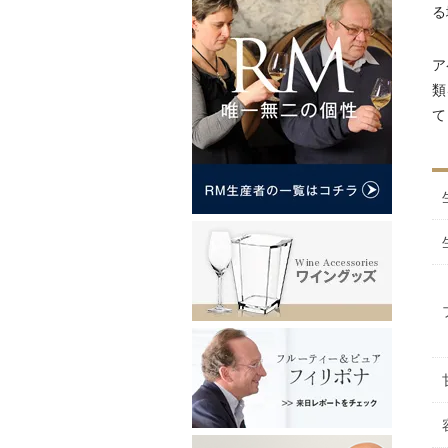
る
ア
類
て