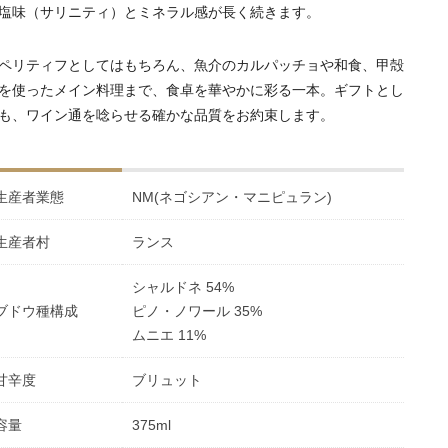
塩味（サリニティ）とミネラル感が長く続きます。
ペリティフとしてはもちろん、魚介のカルパッチョや和食、甲殻
を使ったメイン料理まで、食卓を華やかに彩る一本。ギフトとし
も、ワイン通を唸らせる確かな品質をお約束します。
生産者業態
NM(ネゴシアン・マニピュラン)
生産者村
ランス
シャルドネ 54%
ブドウ種構成
ピノ・ノワール 35%
ムニエ 11%
甘辛度
ブリュット
容量
375ml