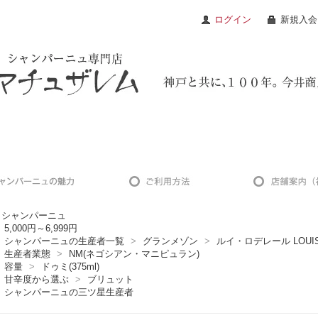
ログイン
新規入会
シャンパーニュ
5,000円～6,999円
シャンパーニュの生産者一覧
>
グランメゾン
>
ルイ・ロデレール LOUIS
生産者業態
>
NM(ネゴシアン・マニピュラン)
容量
>
ドゥミ(375ml)
甘辛度から選ぶ
>
ブリュット
シャンパーニュの三ツ星生産者