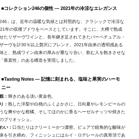
■コレクション246の個性 ― 2021年の冷涼なエレガンス
246」は、近年の温暖な気候とは対照的な、クラシックで冷涼な
021年の収穫ブドウをベースとしています。そこに、大樽で熟成
せたリザーヴワインと、長年継ぎ足されてきたパーペチュアル・
ザーヴを計30％以上贅沢にブレンド。2021年由来の透明感ある
味と、熟成ワイン由来の厚みが重なり合い、飲む人を飽きさせな
「垂直性」のある構造を実現しました。
■Tasting Notes ― 記憶に刻まれる、塩味と果実のハーモ
ニー
観：
輝きのある淡い黄金色。
り：
熟した洋梨や白桃のふくよかさに、日向夏やレモンピールの
うな爽やかな柑橘、そしてほのかに香るヘーゼルナッツや焼きた
のブリオッシュ。
わい：
口当たりはクリーミーかつ濃密。ピュアで鋭角的な酸味が
体を引き締め、フィニッシュにはルイ・ロデレールの真骨頂であ