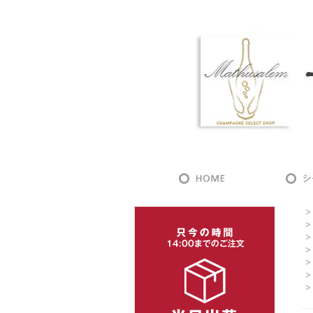
>
>
>
>
>
>
>