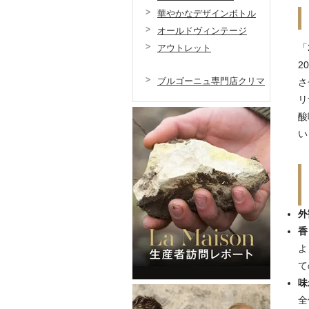
華やかなデザインボトル
オールドヴィンテージ
「
アウトレット
2
ブルゴーニュ専門店クリマ
さ
リ
酸
い
外
香
よ
て
味
全