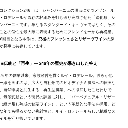
コレクション246」は、シャンパーニュの頂点に立つメゾン、ル
・ロデレールが既存の枠組みを打ち破り完成させた「進化形」シ
ンパーニュです。単なるスタンダード・キュヴェではなく、その
ごとの個性を最大限に表現するためにブレンドを一から再構築。
46回目となる本作は、
究極のフレッシュさとリザーヴワインの深
が見事に共存しています。
■伝統と「再生」― 246年の歴史が導き出した答え
776年の創業以来、家族経営を貫くルイ・ロデレール。彼らが他
一線を画すのは、広大な自社畑でのビオディナミ農法への転換な
、自然環境と共生する「再生型農業」への徹底したこだわりで
。気候変動という現代の課題に対し、「パーペチュアル・リザー
（継ぎ足し熟成の秘蔵ワイン）」という革新的な手法を採用。ど
な年でも揺るがない複雑性と、ルイ・ロデレールらしい精緻なス
イルを守り抜いています。