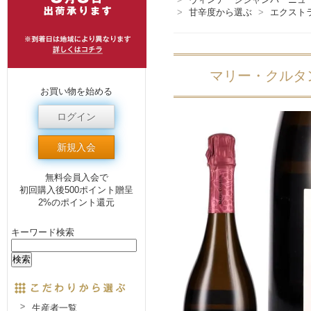
>
甘辛度から選ぶ
>
エクスト
マリー・クルタン
お買い物を始める
ログイン
新規入会
無料会員入会で
初回購入後500ポイント贈呈
2%のポイント還元
キーワード検索
生産者一覧