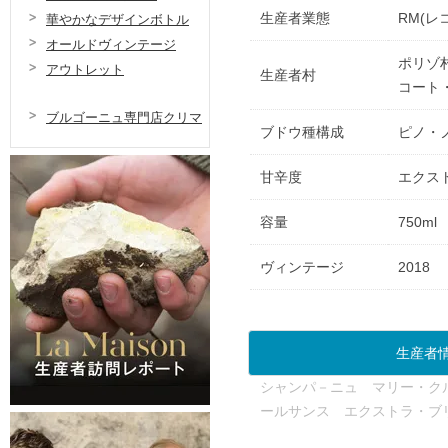
生産者業態
RM(レ
華やかなデザインボトル
オールドヴィンテージ
ポリゾ
アウトレット
生産者村
コート
ブルゴーニュ専門店クリマ
ブドウ種構成
ピノ・ノ
甘辛度
エクス
容量
750ml
ヴィンテージ
2018
生産者
シャンパ－ニュ マリー・ク
ールサンス エクストラ・ブリ