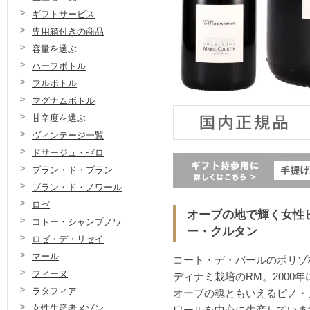
ギフトサービス
専用箱付きの商品
容量を選ぶ
ハーフボトル
フルボトル
マグナムボトル
甘辛度を選ぶ
ヴィンテージ一覧
ドサージュ・ゼロ
ブラン・ド・ブラン
ブラン・ド・ノワール
ロゼ
オーブの地で輝く女性
コトー・シャンプノワ
ー・クルタン
ロゼ・デ・リセイ
マール
コート・デ・バールのポリゾ
フィーヌ
ディナミ栽培のRM。2000年
ラタフィア
オーブの魂ともいえるピノ・
女性生産者メゾン