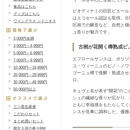
ワールを中心に生産していま
食品はこちら
ビオディナミの巨匠ピエール・
グッズはこちら
はエコセール認証も取得。古
ワイングラス シドニオス
区画での醸造など、自然と畑
ュ造りが魅力です。
3,000円未満
3,000円～4,999円
古樹が花開く樽熟成ピ
5,000円～6,999円
エフロールサンスは、ポリゾ
7,000円～9,999円
ユ・ヴィーニュのピノ・ノワ
10,000円～19,999円
ゴーニュ樽で発酵・熟成させ
20,000円～29,999円
ロ。
30,000円～49,999円
50,000円以上
キュヴェ名が表す“開花”の
シュの繊細な香りが広がり、
ともに幸福感をもたらしてく
三ツ星生産者
ンスが見事に調和した、優雅
こだわりセット
まとめ買いセット
限定入荷の希少RM