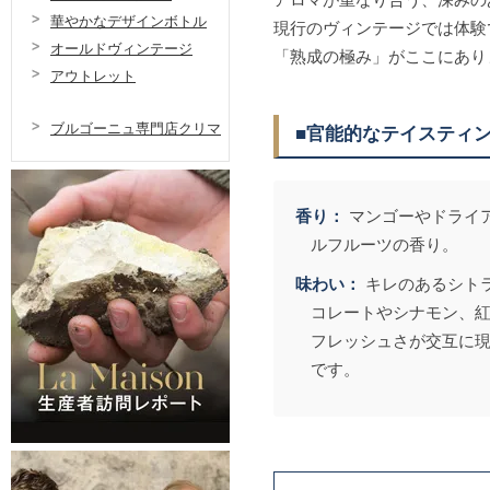
アロマが重なり合う、深みの
華やかなデザインボトル
現行のヴィンテージでは体験
オールドヴィンテージ
「熟成の極み」がここにあり
アウトレット
ブルゴーニュ専門店クリマ
■官能的なテイスティ
香り：
マンゴーやドライ
ルフルーツの香り。
味わい：
キレのあるシト
コレートやシナモン、
フレッシュさが交互に
です。