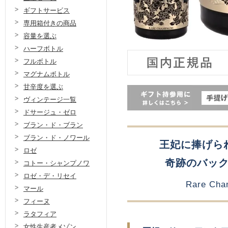
ギフトサービス
専用箱付きの商品
容量を選ぶ
ハーフボトル
フルボトル
マグナムボトル
甘辛度を選ぶ
ヴィンテージ一覧
ドサージュ・ゼロ
ブラン・ド・ブラン
ブラン・ド・ノワール
王妃に捧げら
ロゼ
奇跡のバッ
コトー・シャンプノワ
ロゼ・デ・リセイ
Rare Cha
マール
フィーヌ
ラタフィア
女性生産者メゾン