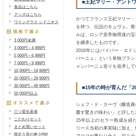
■王妃マリー・アント
食品はこちら
グッズはこちら
かつてフランス王妃マリー・
ワイングラス シドニオス
を持つ、伝説のキュヴェ。黄
ルは、ロシア皇帝御用達の宝
3,000円未満
を継承したものです。
3,000円～4,999円
2018年にはパイパー・エ
5,000円～6,999円
パーニュ」という単独ブラン
7,000円～9,999円
ャンパーニュ造りを追求して
10,000円～19,999円
20,000円～29,999円
30,000円～49,999円
■15年の時が育んだ「2
50,000円以上
シェフ・ド・カーヴ（醸造責
三ツ星生産者
覆す驚きの味わい」と評した2
こだわりセット
15年以上のセラー熟成を経
まとめ買いセット
リース当初の果実味に加え、
限定入荷の希少RM