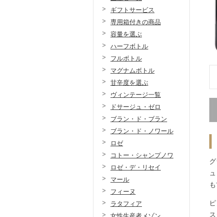
ギフトサービス
専用箱付きの商品
容量を選ぶ
ハーフボトル
フルボトル
マグナムボトル
甘辛度を選ぶ
ヴィンテージ一覧
ドサージュ・ゼロ
ブラン・ド・ブラン
ブラン・ド・ノワール
ロゼ
コトー・シャンプノワ
グ
ロゼ・デ・リセイ
ュ
マール
も
フィーヌ
ピ
ラタフィア
ス
女性生産者メゾン