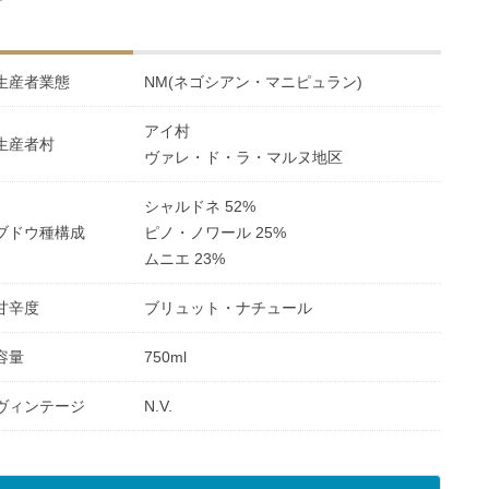
生産者業態
NM(ネゴシアン・マニピュラン)
アイ村
生産者村
ヴァレ・ド・ラ・マルヌ地区
シャルドネ 52%
ブドウ種構成
ピノ・ノワール 25%
ムニエ 23%
甘辛度
ブリュット・ナチュール
容量
750ml
ヴィンテージ
N.V.