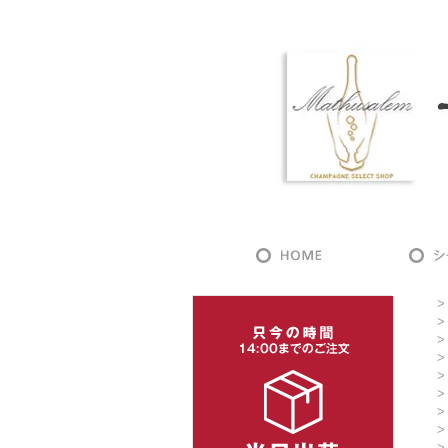
>
>
>
>
>
>
>
>
>