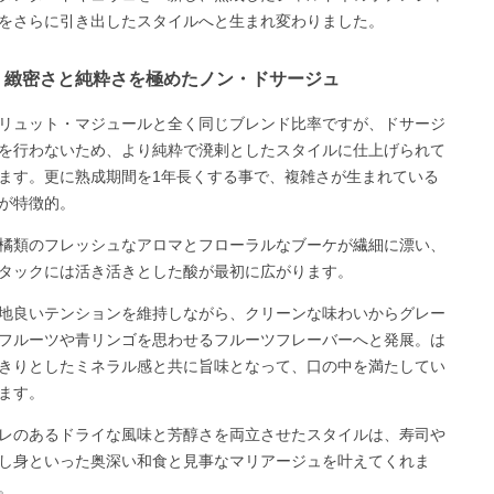
をさらに引き出したスタイルへと生まれ変わりました。
緻密さと純粋さを極めたノン・ドサージュ
リュット・マジュールと全く同じブレンド比率ですが、ドサージ
を行わないため、より純粋で溌剌としたスタイルに仕上げられて
ます。更に熟成期間を1年長くする事で、複雑さが生まれている
が特徴的。
橘類のフレッシュなアロマとフローラルなブーケが繊細に漂い、
タックには活き活きとした酸が最初に広がります。
地良いテンションを維持しながら、クリーンな味わいからグレー
フルーツや青リンゴを思わせるフルーツフレーバーへと発展。は
きりとしたミネラル感と共に旨味となって、口の中を満たしてい
ます。
レのあるドライな風味と芳醇さを両立させたスタイルは、寿司や
し身といった奥深い和食と見事なマリアージュを叶えてくれま
。