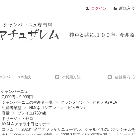
ログイン
新規入会
シャンパーニュ
7,000円～9,999円
シャンパーニュの生産者一覧
>
グランメゾン
>
アヤラ AYALA
生産者業態
>
NM(ネゴシアン・マニピュラン)
容量
>
ブテイユ(750ml)
ドサージュ・ゼロ
AYALA アヤラ来日セミナー
コラム
>
2023年名門アヤラがリニューアル、シャルドネのポテンシャル
カレンダーキャンペーン特集
>
2026.3月アイ村の宝石が描く、「シャ