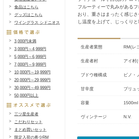
フルーティーで丸みがあるフ
食品はこちら
おり、重さはまったく感じさ
グッズはこちら
し温度を上げて、じっくりと
ワイングラス シドニオス
3,000円未満
生産者業態
RM(レ
3,000円～4,999円
5,000円～6,999円
生産者村
アイ村
7,000円～9,999円
10,000円～19,999円
ブドウ種構成
ピノ・ノ
20,000円～29,999円
30,000円～49,999円
甘辛度
ブリュ
50,000円以上
容量
1500ml
三ツ星生産者
ヴィンテージ
N.V.
こだわりセット
まとめ買いセット
限定入荷の希少RM