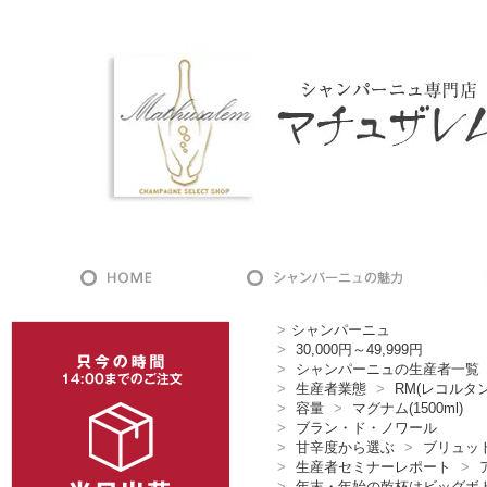
>
シャンパーニュ
>
30,000円～49,999円
>
シャンパーニュの生産者一覧
>
生産者業態
>
RM(レコルタ
>
容量
>
マグナム(1500ml)
>
ブラン・ド・ノワール
>
甘辛度から選ぶ
>
ブリュッ
>
生産者セミナーレポート
>
>
年末・年始の乾杯はビッグボト