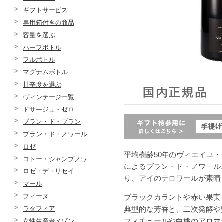
ギフトサービス
専用箱付きの商品
容量を選ぶ
ハーフボトル
フルボトル
マグナムボトル
甘辛度を選ぶ
ヴィンテージ一覧
ドサージュ・ゼロ
ブラン・ド・ブラン
ブラン・ド・ノワール
ロゼ
平均樹齢50年のヴィエイユ・
コトー・シャンプノワ
によるブラン・ド・ノワール
ロゼ・デ・リセイ
り、アイのテロワールが素晴
マール
フィーヌ
ブラックカラントや赤い果実
ラタフィア
典型的な芳香と、二次発酵や
女性生産者メゾン
フィチュールや白桃のアロマ