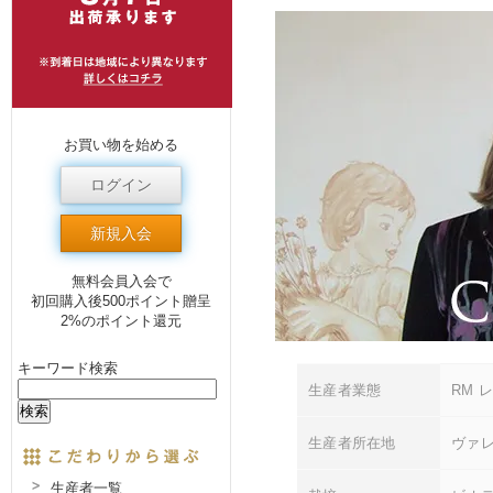
お買い物を始める
ログイン
新規入会
無料会員入会で
初回購入後500ポイント贈呈
2%のポイント還元
キーワード検索
生産者業態
RM 
生産者所在地
ヴァレ
生産者一覧