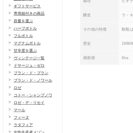
栽培
ビオデ
ギフトサービス
専用箱付きの商品
醸造
ラ・
容量を選ぶ
ハーフボトル
その他の特徴
動瓶
フルボトル
マグナムボトル
歴史
198
甘辛度を選ぶ
畑面積
6ha
ヴィンテージ一覧
ドサージュ・ゼロ
ブラン・ド・ブラン
ブラン・ド・ノワール
ロゼ
コトー・シャンプノワ
ロゼ・デ・リセイ
マール
フィーヌ
ラタフィア
女性生産者メゾン