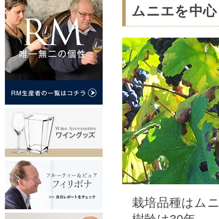
ムニエを中心
栽培品種はムニ
樹齢は30年。