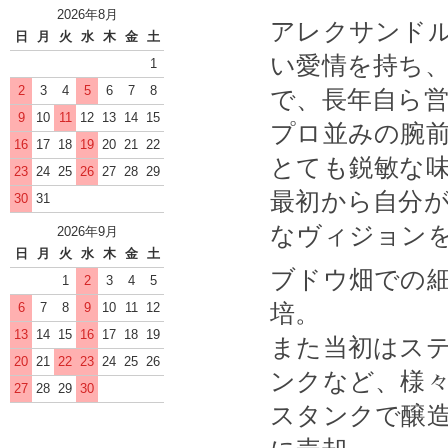
2026年8月
アレクサンド
日
月
火
水
木
金
土
い愛情を持ち
1
2
3
4
5
6
7
8
で、長年自ら
9
10
11
12
13
14
15
プロ並みの腕
16
17
18
19
20
21
22
とても鋭敏な
23
24
25
26
27
28
29
最初から自分
30
31
なヴィジョン
2026年9月
日
月
火
水
木
金
土
ブドウ畑での
1
2
3
4
5
培。
6
7
8
9
10
11
12
13
14
15
16
17
18
19
また当初はス
20
21
22
23
24
25
26
ンクなど、様
27
28
29
30
スタンクで醸