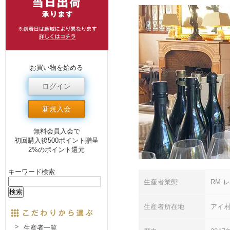
お買い物を始める
ログイン
新規入会
無料会員入会で
初回購入後500ポイント贈呈
2%のポイント還元
キーワード検索
生産者業態
RM 
生産者所在地
アイ
生産者一覧