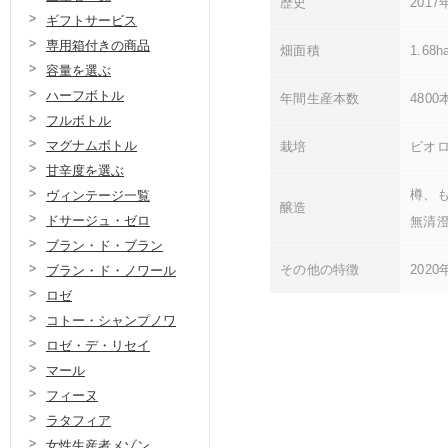
歴史
201
ギフトサービス
専用箱付きの商品
畑面積
1.68h
容量を選ぶ
ハーフボトル
年間生産本数
4800
フルボトル
マグナムボトル
栽培
ビオ
甘辛度を選ぶ
樽、
ヴィンテージ一覧
醸造
ドサージュ・ゼロ
無清
ブラン・ド・ブラン
その他の特徴
202
ブラン・ド・ノワール
ロゼ
コトー・シャンプノワ
ロゼ・デ・リセイ
マール
フィーヌ
ラタフィア
女性生産者メゾン