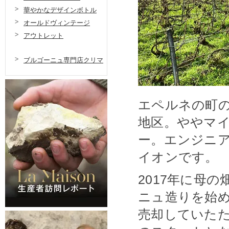
華やかなデザインボトル
オールドヴィンテージ
アウトレット
ブルゴーニュ専門店クリマ
エペルネの町
地区。ややマ
ー。エンジニ
イオンです。
2017年に母
ニュ造りを始
売却していた