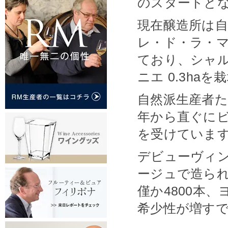
のスタートと
現在醸造所は
レ・ド・ラ・
ており、シャルド
ニエ 0.3ha
自然派生産者た
年から直ぐにビ
を受けていま
デビューヴィン
ージュで造ら
僅か4800本
希少性が増す