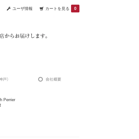
ユーザ情報
カートを見る
0
errier
R