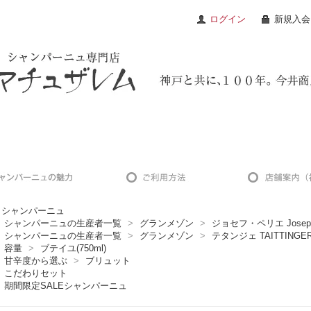
ログイン
新規入会
シャンパーニュ
シャンパーニュの生産者一覧
>
グランメゾン
>
ジョセフ・ペリエ Joseph P
シャンパーニュの生産者一覧
>
グランメゾン
>
テタンジェ TAITTINGE
容量
>
ブテイユ(750ml)
甘辛度から選ぶ
>
ブリュット
こだわりセット
期間限定SALEシャンパーニュ