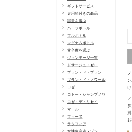
ギフトサービス
専用箱付きの商品
容量を選ぶ
ハーフボトル
フルボトル
マグナムボトル
甘辛度を選ぶ
ヴィンテージ一覧
ドサージュ・ゼロ
ブラン・ド・ブラン
ノ
ブラン・ド・ノワール
ン
ロゼ
け
コトー・シャンプノワ
ノ
ロゼ・デ・リセイ
参
マール
質
フィーヌ
お
ラタフィア
女性生産者メゾン