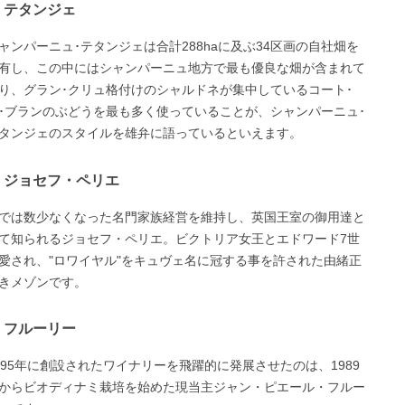
テタンジェ
ャンパーニュ･テタンジェは合計288haに及ぶ34区画の自社畑を
有し、この中にはシャンパーニュ地方で最も優良な畑が含まれて
り、グラン･クリュ格付けのシャルドネが集中しているコート･
･ブランのぶどうを最も多く使っていることが、シャンパーニュ･
タンジェのスタイルを雄弁に語っているといえます。
ジョセフ・ペリエ
では数少なくなった名門家族経営を維持し、英国王室の御用達と
て知られるジョセフ・ペリエ。ビクトリア女王とエドワード7世
愛され、"ロワイヤル"をキュヴェ名に冠する事を許された由緒正
きメゾンです。
フルーリー
895年に創設されたワイナリーを飛躍的に発展させたのは、1989
からビオディナミ栽培を始めた現当主ジャン・ピエール・フルー