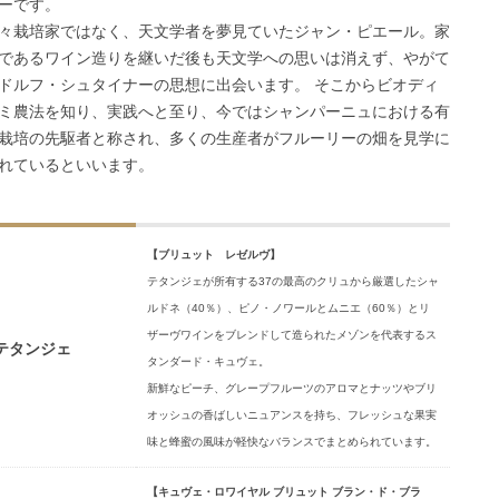
ーです。
々栽培家ではなく、天文学者を夢見ていたジャン・ピエール。家
であるワイン造りを継いだ後も天文学への思いは消えず、やがて
ドルフ・シュタイナーの思想に出会います。 そこからビオディ
ミ農法を知り、実践へと至り、今ではシャンパーニュにおける有
栽培の先駆者と称され、多くの生産者がフルーリーの畑を見学に
れているといいます。
【ブリュット レゼルヴ】
テタンジェが所有する37の最高のクリュから厳選したシャ
ルドネ（40％）、ピノ・ノワールとムニエ（60％）とリ
ザーヴワインをブレンドして造られたメゾンを代表するス
テタンジェ
タンダード・キュヴェ。
新鮮なピーチ、グレープフルーツのアロマとナッツやブリ
オッシュの香ばしいニュアンスを持ち、フレッシュな果実
味と蜂蜜の風味が軽快なバランスでまとめられています。
【キュヴェ・ロワイヤル ブリュット ブラン・ド・ブラ