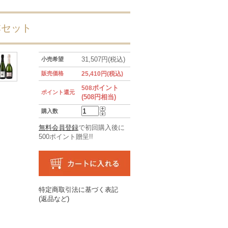
本セット
31,507円(税込)
小売希望
販売価格
25,410円(税込)
ポイント
508
ポイント還元
(508円相当)
購入数
無料会員登録
で初回購入後に
500ポイント贈呈!!
特定商取引法に基づく表記
(返品など)