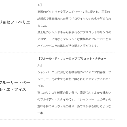
ン】
英国のビクトリア女王とエドワード7世に愛され、王室の
結婚式で振る舞われた事で「ロワイヤル」の名を与えられ
ジョセフ・ペリエ
ました。
最上級のシャルドネから醸されるアプリコットやリンゴの
アロマ。口に含むとフレッシュな柑橘類のフレーバーとス
パイスやバニラの風味が活き活きと広がります。
【フルール・ド・リョーロップ ブリュット・ナチュー
ル】
シャンパーニュにおける有機栽培のパイオニア的存在、フ
ルーリー。その中でも最初に醸されたビオディナミのキュ
フルーリー・ペー
ヴェ。
ル・エ・フィス
熟したリンゴや蜂蜜の甘い香り。濃密でふくよかな味わい
のフルボディ・スタイルです。「シャンパーニュの華」の
意味を持つキュヴェ名の通り、あでやかさを感じるような
一本。