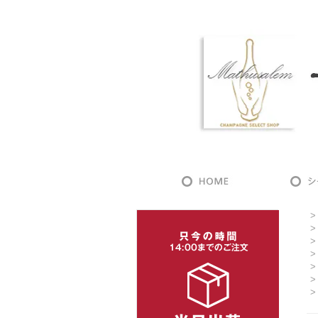
>
>
>
>
>
>
>