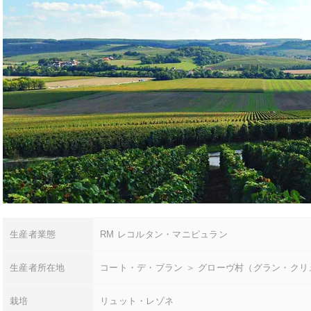
生産者業態
RM レコルタン・マニピュラン
生産者所在地
コート・デ・ブラン ＞ グローヴ村（グラン・クリ
栽培
リュット・レゾネ