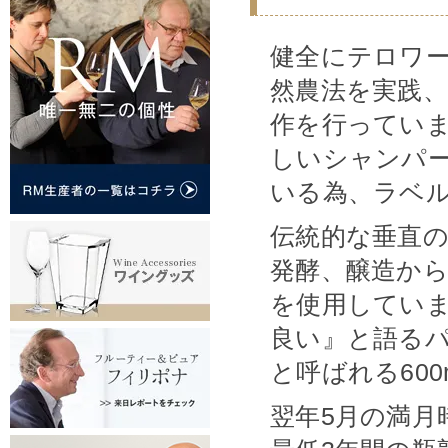
健全にテロワ
然農法を実践
作を行ってい
しいシャンパ
いる為、ラベ
伝統的な垂直
発酵、醸造か
を使用してい
良い』と語る
と呼ばれる60
翌年5月の満月