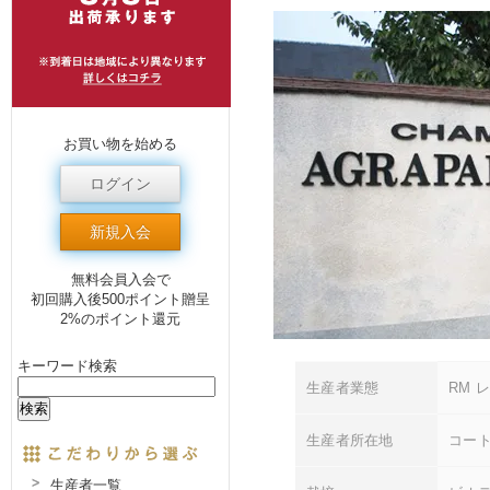
お買い物を始める
ログイン
新規入会
無料会員入会で
初回購入後500ポイント贈呈
2%のポイント還元
キーワード検索
生産者業態
RM 
生産者所在地
コート
生産者一覧