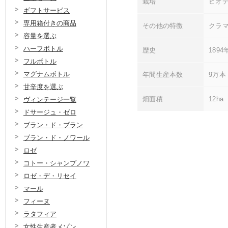
栽培
ビオデ
ギフトサービス
専用箱付きの商品
その他の特徴
クラ
容量を選ぶ
ハーフボトル
歴史
189
フルボトル
マグナムボトル
年間生産本数
9万本
甘辛度を選ぶ
畑面積
12ha
ヴィンテージ一覧
ドサージュ・ゼロ
ブラン・ド・ブラン
ブラン・ド・ノワール
ロゼ
コトー・シャンプノワ
ロゼ・デ・リセイ
マール
フィーヌ
ラタフィア
女性生産者メゾン