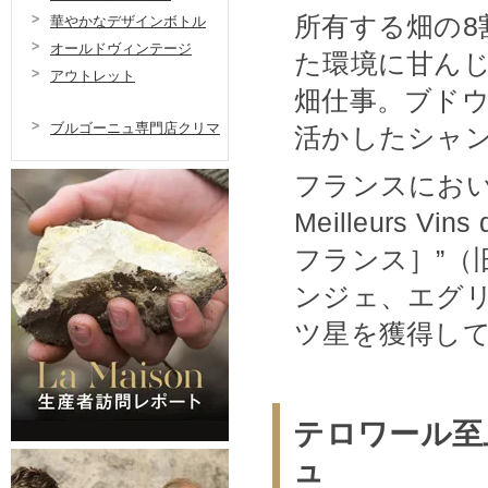
所有する畑の8
華やかなデザインボトル
オールドヴィンテージ
た環境に甘ん
アウトレット
畑仕事。ブド
ブルゴーニュ専門店クリマ
活かしたシャ
フランスにおい
Meilleurs 
フランス］”（
ンジェ、エグ
ツ星を獲得し
テロワール至
ュ