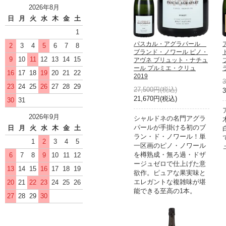
2026年8月
日
月
火
水
木
金
土
1
パスカル・アグラパール
2
3
4
5
6
7
8
ブランド・ノワール ピノ・
9
10
11
12
13
14
15
アヴネ ブリュット・ナチュ
ール プルミエ・クリュ
16
17
18
19
20
21
22
2019
23
24
25
26
27
28
29
27,500円(税込)
21,670円(税込)
30
31
2026年9月
シャルドネの名門アグラ
パールが手掛ける初のブ
日
月
火
水
木
金
土
ラン・ド・ノワール！単
1
2
3
4
5
一区画のピノ・ノワール
を樽熟成・無ろ過・ドザ
6
7
8
9
10
11
12
ージュゼロで仕上げた意
13
14
15
16
17
18
19
欲作。ピュアな果実味と
エレガントな複雑味が堪
20
21
22
23
24
25
26
能できる至高の1本。
27
28
29
30