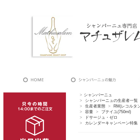
>
シャンパーニュ
>
シャンパーニュの生産者一覧
>
生産者業態
>
RM(レコルタ
>
容量
>
ブテイユ(750ml)
>
ドサージュ・ゼロ
>
カレンダーキャンペーン特集