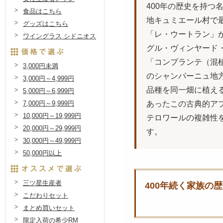
400年の歴史を持つ
食品はこちら
地キュミエール村で
グッズはこちら
「レ・ウートラン」
ワイングラス シドニオス
グル・ヴィンヤード
「コンプランテ（混植
3,000円未満
のシャンパーニュ地
3,000円～4,999円
品種を同一畑に植え
5,000円～6,999円
7,000円～9,999円
あったこの古典的ア
10,000円～19,999円
テロワールの複雑性
20,000円～29,999円
す。
30,000円～49,999円
50,000円以上
三ツ星生産者
400年続く家族の
こだわりセット
まとめ買いセット
限定入荷の希少RM