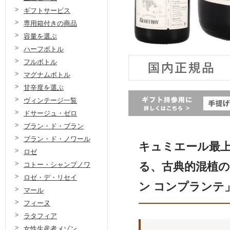
ギフトサービス
専用箱付きの商品
容量を選ぶ
ハーフボトル
フルボトル
マグナムボトル
甘辛度を選ぶ
ヴィンテージ一覧
ドサージュ・ゼロ
ブラン・ド・ブラン
ブラン・ド・ノワール
キュミエール最
ロゼ
る、古典的混植
コトー・シャンプノワ
ロゼ・デ・リセイ
ン コンプランテ
マール
フィーヌ
ラタフィア
女性生産者メゾン