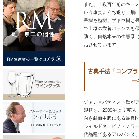
また、「数百年前のキュ
いう事実に立ち返り、畑
果樹を植樹。ブドウ樹と
で土壌の栄養バランスを
防ぐ、自然本来の生態系
活させています。
古典手法「コンプラ
ー
ジャン＝バティスト氏が
混植を、2008年より実
向き斜面中腹にある最良
シャルドネ、ピノ・ノワ
代品種であるアルバンヌ、