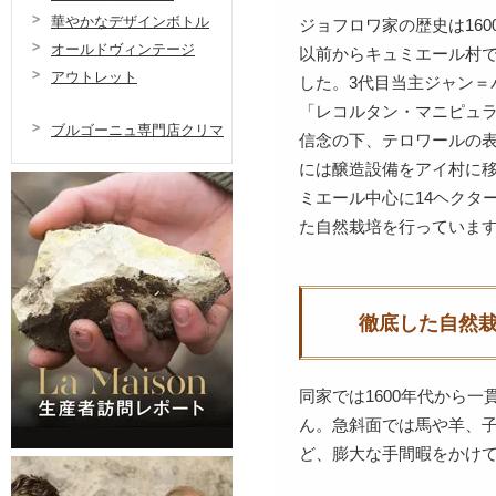
華やかなデザインボトル
ジョフロワ家の歴史は16
オールドヴィンテージ
以前からキュミエール村
アウトレット
した。3代目当主ジャン＝
「レコルタン・マニピュ
ブルゴーニュ専門店クリマ
信念の下、テロワールの表
には醸造設備をアイ村に
ミエール中心に14ヘクタ
た自然栽培を行っていま
徹底した自然
同家では1600年代から
ん。急斜面では馬や羊、
ど、膨大な手間暇をかけ