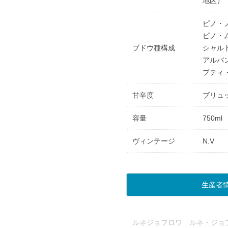
地区）
ピノ・
ピノ・
ブドウ種構成
シャル
アルバ
プティ
甘辛度
ブリュ
容量
750ml
ヴィンテージ
N.V
生産者
ルネジョフロワ ルネ・ジョフ