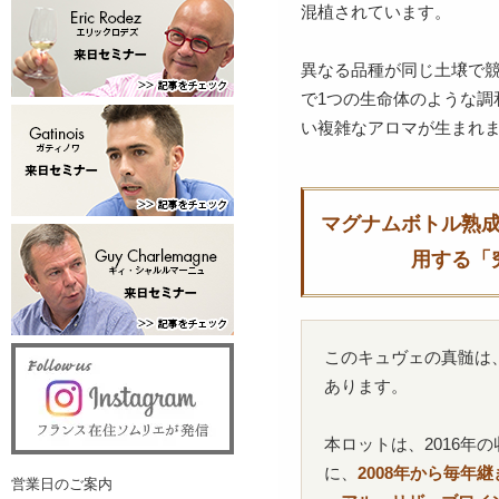
混植されています。
異なる品種が同じ土壌で
で1つの生命体のような調
い複雑なアロマが生まれ
マグナムボトル熟
用する「
このキュヴェの真髄は
あります。
本ロットは、2016年
に、
2008年から毎年
営業日のご案内