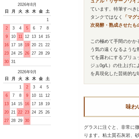
ュアル・リザーブワイン
2026年8月
ています。特筆すべき
日
月
火
水
木
金
土
タンクではなく
「マグ
1
次発酵・熟成させたも
2
3
4
5
6
7
8
9
10
11
12
13
14
15
この極めて手間のかか
16
17
18
19
20
21
22
う気の遠くなるような
23
24
25
26
27
28
29
てを露わにするブリュ
30
31
ジュ0g/L）の仕上げ
2026年9月
を具現化した芸術的な
日
月
火
水
木
金
土
1
2
3
4
5
6
7
8
9
10
11
12
13
14
15
16
17
18
19
味わ
20
21
22
23
24
25
26
27
28
29
30
グラスに注ぐと、非常に
ります。粘土質石灰岩、