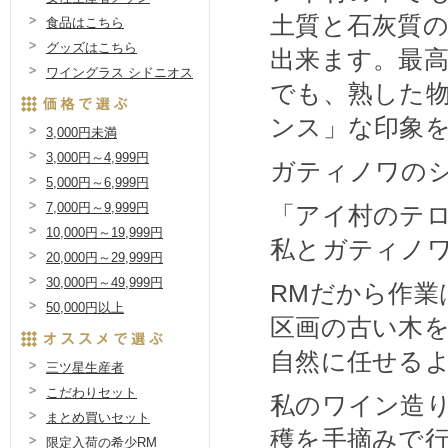
土質と石灰質
食品はこちら
グッズはこちら
出来ます。最
ワイングラス シドニオス
でも、熟した
ンス」な印象
3,000円未満
3,000円～4,999円
ガティノワの
5,000円～6,999円
7,000円～9,999円
「アイ村のテ
10,000円～19,999円
私とガティノ
20,000円～29,999円
30,000円～49,999円
RMだから作
50,000円以上
区画の古い木
自然に任せる
三ツ星生産者
こだわりセット
私のワイン造
まとめ買いセット
穫を手摘みで
限定入荷の希少RM