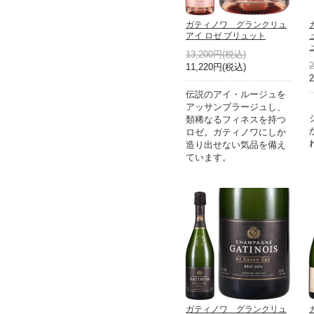
ガティノワ グランクリュ
アイ ロゼ ブリュット
13,200円(税込)
11,220円(税込)
伝説のアイ・ルージュを
アッサンブラージュし、
類稀なるフィネスを持つ
ロゼ。ガティノワにしか
造り出せない気品を備え
ています。
ガティノワ グランクリュ