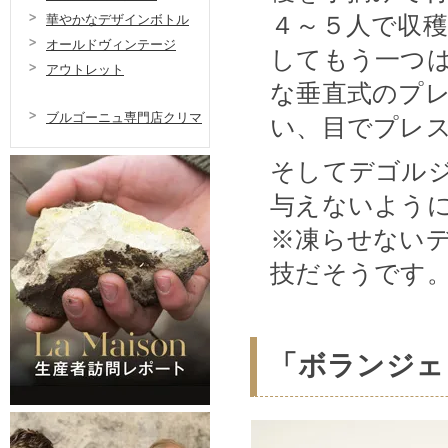
４～５人で収
華やかなデザインボトル
オールドヴィンテージ
してもう一つは
アウトレット
な垂直式のプ
ブルゴーニュ専門店クリマ
い、目でプレ
そしてデゴル
与えないよう
※凍らせないデ
技だそうです
「ボランジェ