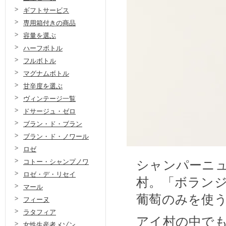
ギフトサービス
専用箱付きの商品
容量を選ぶ
ハーフボトル
フルボトル
マグナムボトル
甘辛度を選ぶ
ヴィンテージ一覧
ドサージュ・ゼロ
ブラン・ド・ブラン
ブラン・ド・ノワール
ロゼ
シャンパーニ
コトー・シャンプノワ
ロゼ・デ・リセイ
村。「ボラン
マール
葡萄のみを使
フィーヌ
ラタフィア
アイ村の中で
女性生産者メゾン