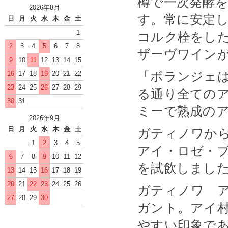
樽で一次発酵を
2026年8月
す。常に安定
日
月
火
水
木
金
土
1
コルク栓をした
2
3
4
5
6
7
8
ザーヴワインが
9
10
11
12
13
14
15
「ボランジェ
16
17
18
19
20
21
22
23
24
25
26
27
28
29
る通り全ての
30
31
ミーで熟成の
2026年9月
日
月
火
水
木
金
土
ガティノワか
1
2
3
4
5
アイ・ロゼ・ブ
6
7
8
9
10
11
12
を試飲しまし
13
14
15
16
17
18
19
20
21
22
23
24
25
26
ガティノワ 
27
28
29
30
ガント。アイ
やすい印象であ