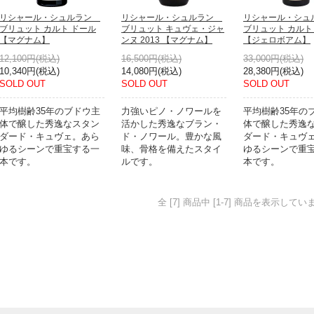
リシャール・シュルラン
リシャール・シュルラン
リシャール・シ
ブリュット カルト ドール
ブリュット キュヴェ・ジャ
ブリュット カルト
【マグナム】
ンヌ 2013 【マグナム】
【ジェロボアム】
12,100円(税込)
16,500円(税込)
33,000円(税込)
10,340円(税込)
14,080円(税込)
28,380円(税込)
SOLD OUT
SOLD OUT
SOLD OUT
平均樹齢35年のブドウ主
力強いピノ・ノワールを
平均樹齢35年の
体で醸した秀逸なスタン
活かした秀逸なブラン・
体で醸した秀逸
ダード・キュヴェ。あら
ド・ノワール。豊かな風
ダード・キュヴ
ゆるシーンで重宝する一
味、骨格を備えたスタイ
ゆるシーンで重
本です。
ルです。
本です。
全 [7] 商品中 [1-7] 商品を表示してい