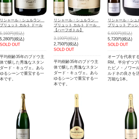
リシャール・シュルラン
リシャール・シュルラン
リシャール・シ
ブリュット カルト ドール
ブリュット カルト ドール
ブリュット アッシ
【ハーフボトル】
6,160円(税込)
6,600円(税込)
3,190円(税込)
5,280円(税込)
5,720円(税込)
2,750円(税込)
SOLD OUT
SOLD OUT
SOLD OUT
平均樹齢35年のブドウ主
オーブを代表す
平均樹齢35年のブドウ主
体で醸した秀逸なスタン
RM。半分ずつブ
体で醸した秀逸なスタン
ダード・キュヴェ。あら
たピノ・ノワー
ダード・キュヴェ。あら
ゆるシーンで重宝する一
ルドネの良さを
ゆるシーンで重宝する一
本です。
万能な1本。
本です。