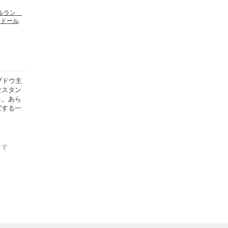
ュルラン
 ドール
ブドウ主
なスタン
ェ。あら
宝する一
ます