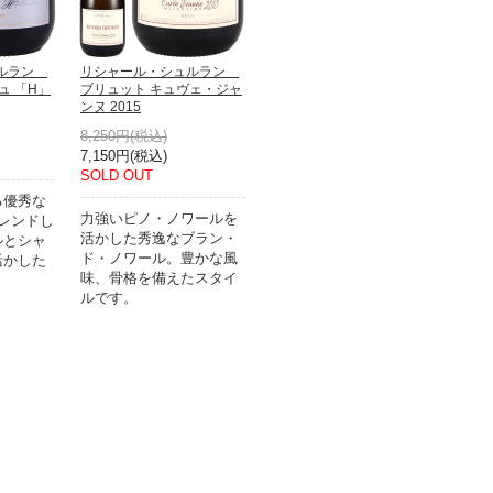
ュルラン
リシャール・シュルラン
ュ 「H」
ブリュット キュヴェ・ジャ
ンヌ 2015
8,250円(税込)
7,150円(税込)
SOLD OUT
る優秀な
力強いピノ・ノワールを
レンドし
活かした秀逸なブラン・
ルとシャ
ド・ノワール。豊かな風
活かした
味、骨格を備えたスタイ
ルです。