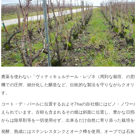
農薬を使わない「ヴィティキュルテール・レゾネ（周到な栽培、の意
機での圧搾、細分化した醸造など、伝統的な製法を守りながらクオリ
す。
コート・デ・バールに位置するおよそ7haの自社畑にはピノ・ノワ
えられています。古樹も含まれるその畑は斜面に位置し、豊かな日照
からは除草剤等を一切使用せず、出来るだけ自然に寄り添った栽培を
発酵、熟成にはステンレスタンクとオーク樽を使用。オーブでは石灰