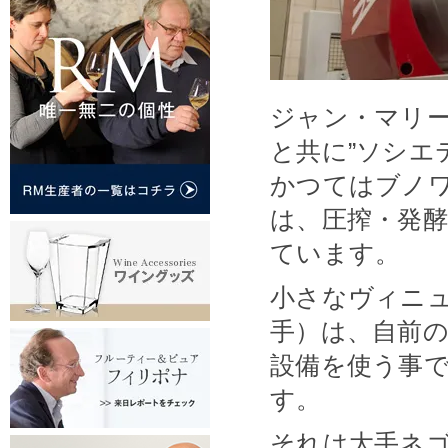
ジャン・マリ
と共に”ソシエ
かつてはブノ
は、圧搾・発
ています。
小さなヴィニ
手）は、自前
設備を使う事
す。
それは大手ネ