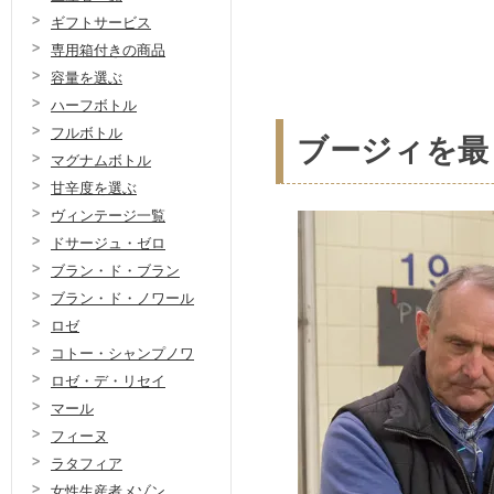
ギフトサービス
専用箱付きの商品
容量を選ぶ
ハーフボトル
フルボトル
ブージィを最
マグナムボトル
甘辛度を選ぶ
ヴィンテージ一覧
ドサージュ・ゼロ
ブラン・ド・ブラン
ブラン・ド・ノワール
ロゼ
コトー・シャンプノワ
ロゼ・デ・リセイ
マール
フィーヌ
ラタフィア
女性生産者メゾン