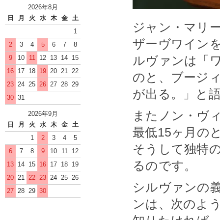
2026年8月
日
月
火
水
木
金
土
ジャン・マリー
1
ザーヴワイン
2
3
4
5
6
7
8
ルヴァンは「
9
10
11
12
13
14
15
16
17
18
19
20
21
22
のと、ブージ
23
24
25
26
27
28
29
が出る。」と
30
31
またノン・ヴ
2026年9月
日
月
火
水
木
金
土
最低15ヶ月の
1
2
3
4
5
そうして独特
6
7
8
9
10
11
12
るのです。
13
14
15
16
17
18
19
20
21
22
23
24
25
26
シルヴァンの
27
28
29
30
ンは、次のよ