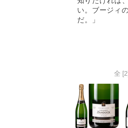
知りたければ、
い。ブージィ
だ。」
全 [