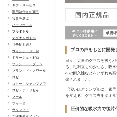
ギフトサービス
専用箱付きの商品
容量を選ぶ
ハーフボトル
フルボトル
マグナムボトル
甘辛度を選ぶ
プロの声をもとに開発した
ヴィンテージ一覧
ドサージュ・ゼロ
日々、大量のグラスを扱うバ
ブラン・ド・ブラン
る、毛羽立ちの少なさ、吸水
ブラン・ド・ノワール
への耐久性などをいずれも高
ロゼ
発されました。
コトー・シャンプノワ
「潔いほどシンプルに、素早
ロゼ・デ・リセイ
を変える、グラス専用タオル
マール
フィーヌ
圧倒的な吸水力で後片
ラタフィア
女性生産者メゾン