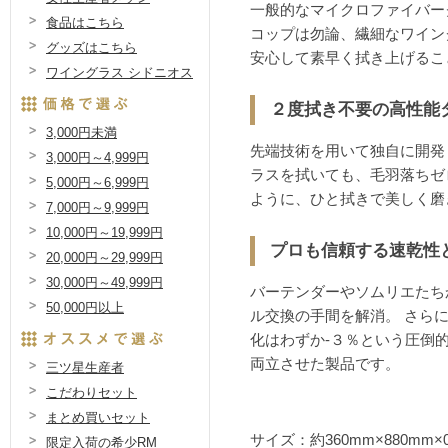
一般的なマイクロファイバー
食品はこちら
コップは勿論、繊細なワイン
グッズはこちら
安心して素早く拭き上げるこ
ワイングラス シドニオス
２度拭き不要の高性能
3,000円未満
先端技術を用いて独自に開発
3,000円～4,999円
ラスを拭いても、毛羽落ちゼ
5,000円～6,999円
ように、ひと拭きで美しく磨
7,000円～9,999円
10,000円～19,999円
プロも信頼する速乾性
20,000円～29,999円
30,000円～49,999円
バーテンダーやソムリエたち
50,000円以上
ル交換の手間を解消。 さらに
化はわずか-３％という圧倒
両立させた製品です。
三ツ星生産者
こだわりセット
まとめ買いセット
サイズ：約360mm×880mm×0
限定入荷の希少RM