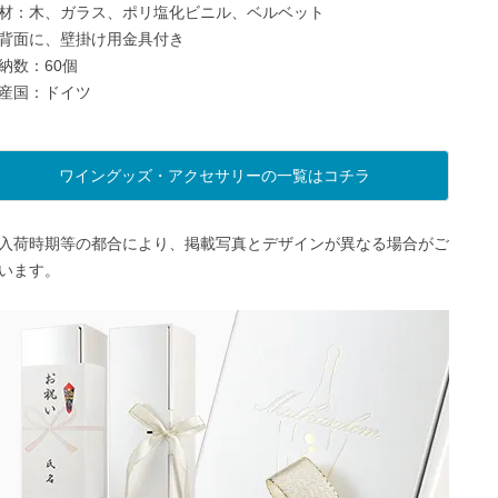
材：木、ガラス、ポリ塩化ビニル、ベルベット
背面に、壁掛け用金具付き
納数：60個
産国：ドイツ
ワイングッズ・アクセサリーの一覧はコチラ
入荷時期等の都合により、掲載写真とデザインが異なる場合がご
います。