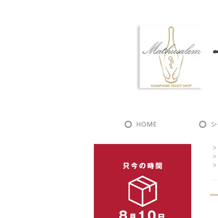
>
>
>