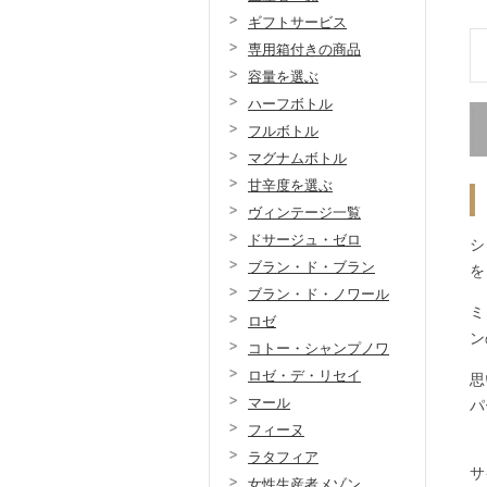
ギフトサービス
専用箱付きの商品
容量を選ぶ
ハーフボトル
フルボトル
マグナムボトル
甘辛度を選ぶ
ヴィンテージ一覧
ドサージュ・ゼロ
シ
ブラン・ド・ブラン
を
ブラン・ド・ノワール
ミ
ロゼ
ン
コトー・シャンプノワ
ロゼ・デ・リセイ
思
マール
パ
フィーヌ
ラタフィア
サ
女性生産者メゾン