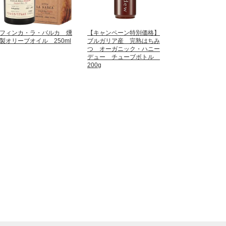
フィンカ・ラ・バルカ 燻
【キャンペーン特別価格】
製オリーブオイル 250ml
ブルガリア産 完熟はちみ
つ オーガニック・ハニー
デュー チューブボトル
200g