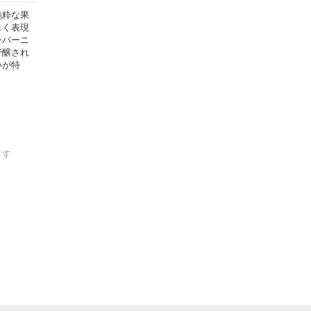
純粋な果
しく表現
ンパーニ
で醸され
いが特
ます