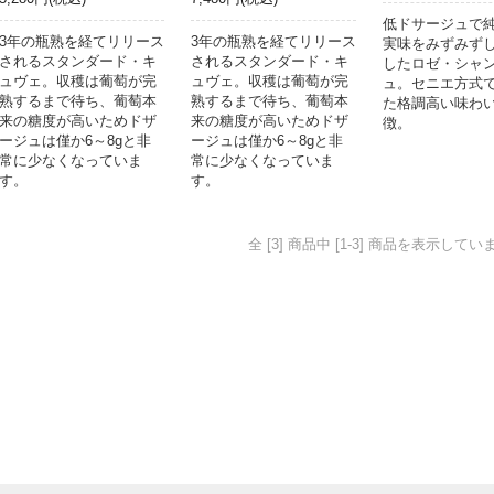
低ドサージュで
3年の瓶熟を経てリリース
3年の瓶熟を経てリリース
実味をみずみず
されるスタンダード・キ
されるスタンダード・キ
したロゼ・シャ
ュヴェ。収穫は葡萄が完
ュヴェ。収穫は葡萄が完
ュ。セニエ方式
熟するまで待ち、葡萄本
熟するまで待ち、葡萄本
た格調高い味わ
来の糖度が高いためドザ
来の糖度が高いためドザ
徴。
ージュは僅か6～8gと非
ージュは僅か6～8gと非
常に少なくなっていま
常に少なくなっていま
す。
す。
全 [3] 商品中 [1-3] 商品を表示してい