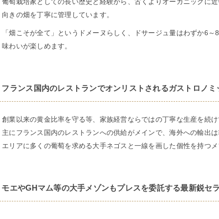
葡萄栽培家としての長い歴史と経験から、古くよりオーガニックに近い
向きの畑を丁寧に管理しています。
「畑こそが全て」というドメーヌらしく、ドサージュ量はわずか6～
味わいが楽しめます。
フランス国内のレストランでオンリストされるガストロノミ
創業以来の黄金比率を守る等、家族経営ならではの丁寧な生産を続け
主にフランス国内のレストランへの供給がメインで、海外への輸出は
エリアに多くの葡萄を求める大手ネゴスと一線を画した個性を持つメ
モエやGHマム等の大手メゾンもプレスを委託する最新鋭セ