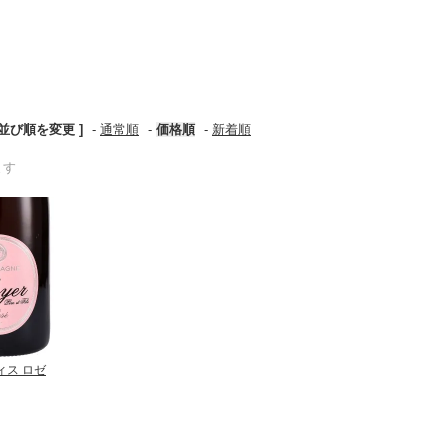
 並び順を変更 ]
-
通常順
-
価格順
-
新着順
ます
ィス ロゼ