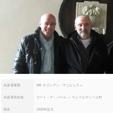
生産者業態
NM ネゴシアン・マニピュラン
生産者所在地
コート・デ・バール ＞ ランドルヴィーユ村
歴史
1960年設立