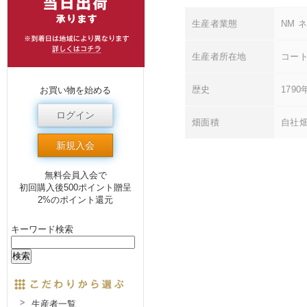
生産者業態
NM 
生産者所在地
コート
歴史
179
お買い物を始める
ログイン
畑面積
自社畑
新規入会
無料会員入会で
初回購入後500ポイント贈呈
2%のポイント還元
キーワード検索
生産者一覧