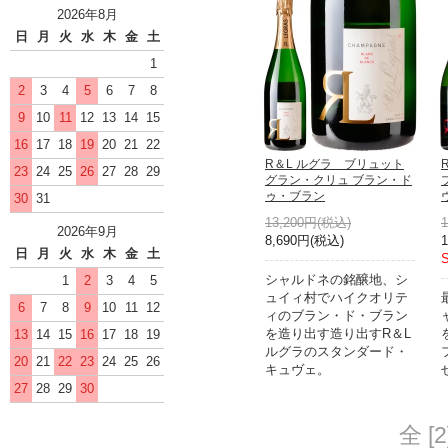
2026年8月
日
月
火
水
木
金
土
1
2
3
4
5
6
7
8
9
10
11
12
13
14
15
16
17
18
19
20
21
22
R＆L ルグラ ブリュット
23
24
25
26
27
28
29
グラン・クリュ ブラン・ド
ゥ・ブラン
30
31
13,200円(税込)
2026年9月
8,690円(税込)
日
月
火
水
木
金
土
シャルドネの銘醸地、シ
1
2
3
4
5
ュイィ村でハイクオリテ
6
7
8
9
10
11
12
ィのブラン・ド・ブラン
を造り出す造り出すR＆L
13
14
15
16
17
18
19
ルグラのスタンダード・
20
21
22
23
24
25
26
キュヴェ。
27
28
29
30
全 [