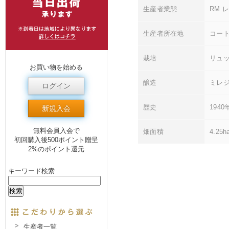
生産者業態
RM 
生産者所在地
コー
栽培
リュ
お買い物を始める
醸造
ミレ
ログイン
歴史
194
新規入会
無料会員入会で
畑面積
4.25h
初回購入後500ポイント贈呈
2%のポイント還元
キーワード検索
生産者一覧