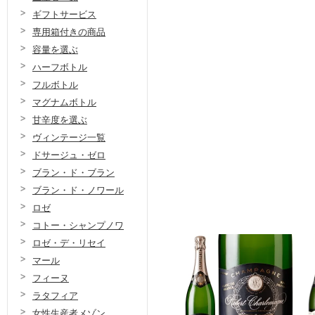
ギフトサービス
専用箱付きの商品
容量を選ぶ
ハーフボトル
フルボトル
マグナムボトル
甘辛度を選ぶ
ヴィンテージ一覧
ドサージュ・ゼロ
ブラン・ド・ブラン
ブラン・ド・ノワール
ロゼ
コトー・シャンプノワ
ロゼ・デ・リセイ
マール
フィーヌ
ラタフィア
女性生産者メゾン