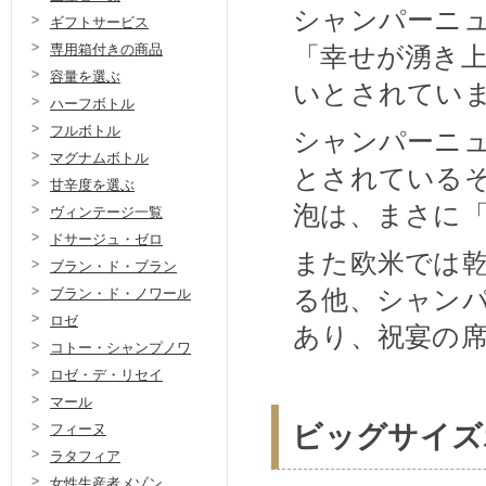
シャンパーニ
ギフトサービス
「幸せが湧き
専用箱付きの商品
容量を選ぶ
いとされてい
ハーフボトル
フルボトル
シャンパーニ
マグナムボトル
とされている
甘辛度を選ぶ
泡は、まさに
ヴィンテージ一覧
ドサージュ・ゼロ
また欧米では
ブラン・ド・ブラン
る他、シャン
ブラン・ド・ノワール
ロゼ
あり、祝宴の
コトー・シャンプノワ
ロゼ・デ・リセイ
マール
ビッグサイズ
フィーヌ
ラタフィア
女性生産者メゾン