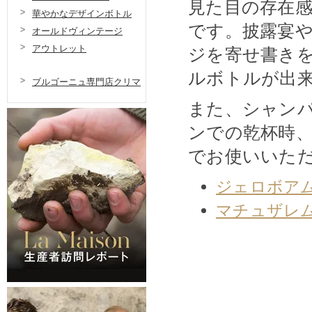
見た目の存在
華やかなデザインボトル
です。披露宴
オールドヴィンテージ
アウトレット
ジを寄せ書き
ルボトルが出
ブルゴーニュ専門店クリマ
また、シャン
ンでの乾杯時
でお使いいた
ジェロボアム
マチュザレム