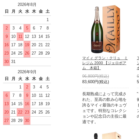
2026年8月
日
月
火
水
木
金
土
1
2
3
4
5
6
7
8
9
10
11
12
13
14
15
16
17
18
19
20
21
22
23
24
25
26
27
28
29
マイィ グラン・クリュ ミ
30
31
レジム 2000 【ジェロボア
ム 木箱】
2026年9月
96,800円(税込)
日
月
火
水
木
金
土
83,600円(税込)
1
2
3
4
5
長期熟成によって完成さ
6
7
8
9
10
11
12
れた、至高の飲み心地を
13
14
15
16
17
18
19
誇るマイィ最強のキュヴ
ェです。特別なコレクシ
20
21
22
23
24
25
26
ョンや記念日の主役に最
27
28
29
30
適です。