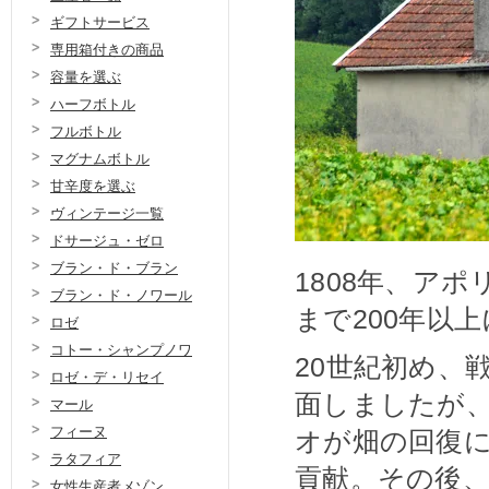
ギフトサービス
専用箱付きの商品
容量を選ぶ
ハーフボトル
フルボトル
マグナムボトル
甘辛度を選ぶ
ヴィンテージ一覧
ドサージュ・ゼロ
ブラン・ド・ブラン
1808年、ア
ブラン・ド・ノワール
まで200年以
ロゼ
コトー・シャンプノワ
20世紀初め、
ロゼ・デ・リセイ
面しましたが、
マール
フィーヌ
オが畑の回復
ラタフィア
貢献。その後
女性生産者メゾン