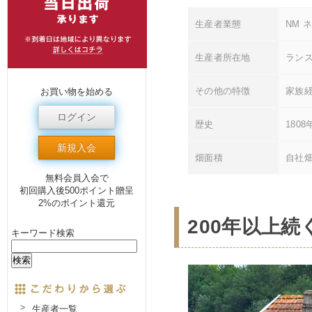
生産者業態
NM 
生産者所在地
ラン
その他の特徴
家族
お買い物を始める
ログイン
歴史
180
新規入会
畑面積
自社畑
無料会員入会で
初回購入後500ポイント贈呈
2%のポイント還元
200年以上
キーワード検索
生産者一覧