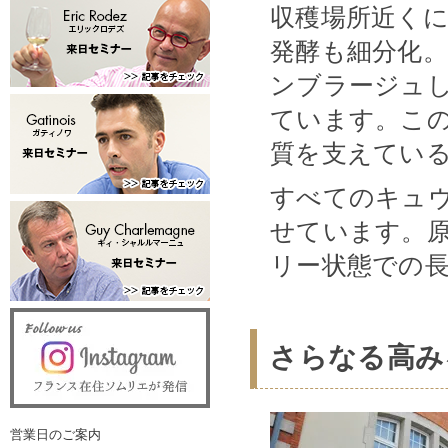
収穫場所近く
発酵も細分化
ンブラージュ
ています。こ
質を支えてい
すべてのキュ
せています。
リー状態での
さらなる高み
営業日のご案内