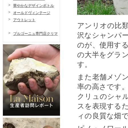
華やかなデザインボトル
オールドヴィンテージ
アウトレット
アンリオの比
沢なシャンパ
ブルゴーニュ専門店クリマ
のが、使用す
の大半をグラ
す。
また老舗メゾ
率の高さです
クリュのシャ
スを表現する
ィの良質な畑