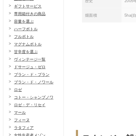
歴史
200
ギフトサービス
専用箱付きの商品
畑面積
5ha
容量を選ぶ
ハーフボトル
フルボトル
マグナムボトル
甘辛度を選ぶ
ヴィンテージ一覧
ドサージュ・ゼロ
ブラン・ド・ブラン
ブラン・ド・ノワール
ロゼ
コトー・シャンプノワ
ロゼ・デ・リセイ
マール
フィーヌ
ラタフィア
女性生産者メゾン