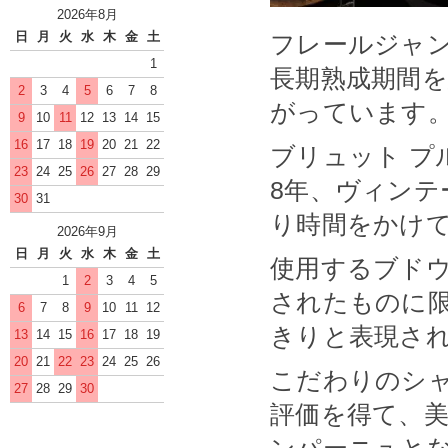
2026年8月
日
月
火
水
木
金
土
フレールジャ
1
長期熟成期間
2
3
4
5
6
7
8
がっています
9
10
11
12
13
14
15
16
17
18
19
20
21
22
ブリュット プ
23
24
25
26
27
28
29
8年、ヴィンテ
30
31
り時間をかけ
2026年9月
日
月
火
水
木
金
土
使用するブド
1
2
3
4
5
されたものに
6
7
8
9
10
11
12
きりと表現さ
13
14
15
16
17
18
19
20
21
22
23
24
25
26
こだわりのシ
27
28
29
30
評価を得て、