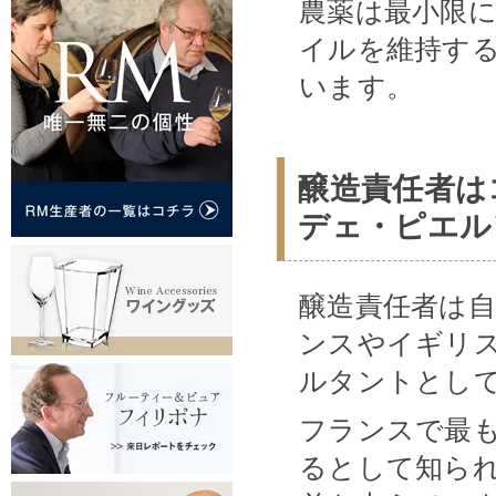
農薬は最小限
イルを維持す
います。
醸造責任者は
デェ・ピエル
醸造責任者は
ンスやイギリ
ルタントとし
フランスで最
るとして知ら