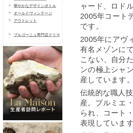
ャード、ロド
華やかなデザインボトル
オールドヴィンテージ
2005年コー
アウトレット
です。
ブルゴーニュ専門店クリマ
2005年にア
有名メゾンにて
こない、自分
ンの極上シャ
産しています
伝統的な職人
産。プルミエ
られ、コート
表現していま