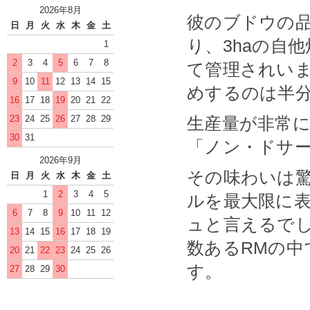
2026年8月
彼のブドウの
日
月
火
水
木
金
土
り、3haの自
1
2
3
4
5
6
7
8
て管理されい
9
10
11
12
13
14
15
めするのは半分
16
17
18
19
20
21
22
23
24
25
26
27
28
29
生産量が非常
30
31
「ノン・ドサ
2026年9月
その味わいは
日
月
火
水
木
金
土
1
2
3
4
5
ルを最大限に
6
7
8
9
10
11
12
ュと言えるで
13
14
15
16
17
18
19
数あるRMの中
20
21
22
23
24
25
26
す。
27
28
29
30