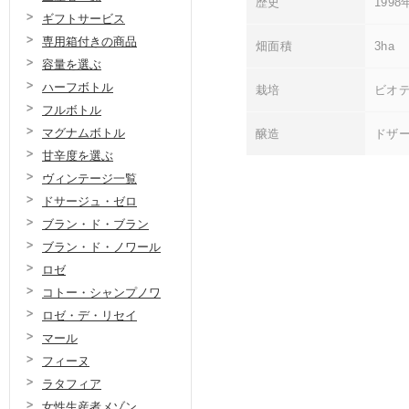
歴史
199
ギフトサービス
専用箱付きの商品
畑面積
3ha
容量を選ぶ
ハーフボトル
栽培
ビオ
フルボトル
マグナムボトル
醸造
ドザ
甘辛度を選ぶ
ヴィンテージ一覧
ドサージュ・ゼロ
ブラン・ド・ブラン
ブラン・ド・ノワール
ロゼ
コトー・シャンプノワ
ロゼ・デ・リセイ
マール
フィーヌ
ラタフィア
女性生産者メゾン