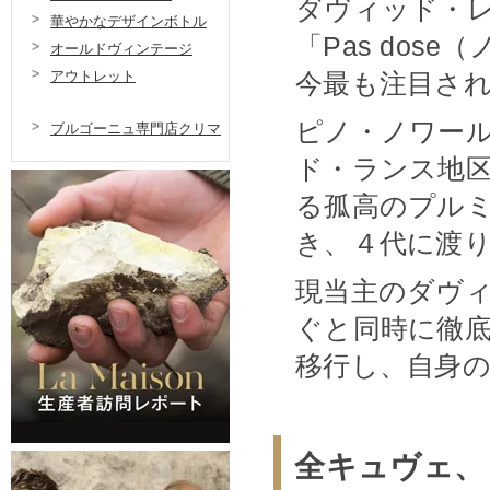
ダヴィッド・レ
華やかなデザインボトル
「Pas dos
オールドヴィンテージ
今最も注目され
アウトレット
ピノ・ノワー
ブルゴーニュ専門店クリマ
ド・ランス地
る孤高のプル
き、４代に渡
現当主のダヴィ
ぐと同時に徹
移行し、自身
全キュヴェ、