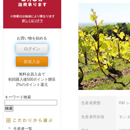
お買い物を始める
ログイン
新規入会
無料会員入会で
初回購入後500ポイント贈呈
2%のポイント還元
キーワード検索
生産者業態
RM 
生産者所在地
モン
生産者一覧