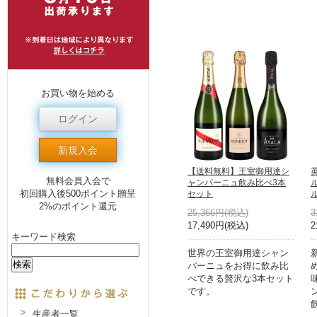
お買い物を始める
ログイン
新規入会
【送料無料】王室御用達シ
無料会員入会で
ャンパーニュ飲み比べ3本
初回購入後500ポイント贈呈
セット
2%のポイント還元
25,366円(税込)
3
17,490円(税込)
2
キーワード検索
世界の王室御用達シャン
パーニュをお得に飲み比
べできる贅沢な3本セット
です。
生産者一覧