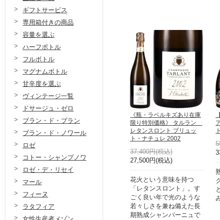
ギフトサービス
専用箱付きの商品
容量を選ぶ
ハーフボトル
フルボトル
マグナムボトル
甘辛度を選ぶ
ヴィンテージ一覧
ドサージュ・ゼロ
《瓶・ラベルキズあり在庫
ブラン・ド・ブラン
限り特別価格》 タルラン
レタンスロント ブリュッ
ト
ブラン・ド・ノワール
ト・ナチュレ 2002
5
ロゼ
37,400円(税込)
3
コトー・シャンプノワ
27,500円(税込)
ロゼ・デ・リセイ
花火という意味を持つ
マール
「レタンスロント」。す
フィーヌ
ごく良い年で光のような
若々しさを兼ね備えた長
ラタフィア
期熟成シャンパーニュで
女性生産者メゾン