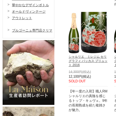
華やかなデザインボトル
オールドヴィンテージ
アウトレット
ブルゴーニュ専門店クリマ
シャルリエ ミレジム セリ
グラフィ バッカス ブリュッ
ト 2016
14,300円(税込)
12,100円(税込)
SOLD OUT
【年一度の入荷】職人RM
シャルリエの真髄を感じ
るトップ・キュヴェ。9年
の長期熟成を経た複雑さ
が魅力。