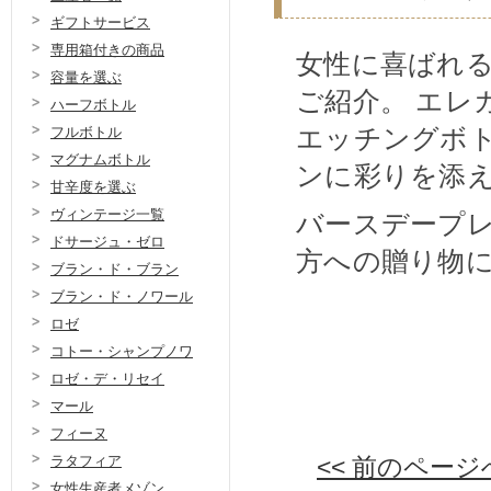
ギフトサービス
専用箱付きの商品
女性に喜ばれ
容量を選ぶ
ご紹介。 エレ
ハーフボトル
エッチングボ
フルボトル
マグナムボトル
ンに彩りを添
甘辛度を選ぶ
ヴィンテージ一覧
バースデープ
ドサージュ・ゼロ
方への贈り物
ブラン・ド・ブラン
ブラン・ド・ノワール
ロゼ
コトー・シャンプノワ
ロゼ・デ・リセイ
マール
フィーヌ
<< 前のページ
ラタフィア
女性生産者メゾン